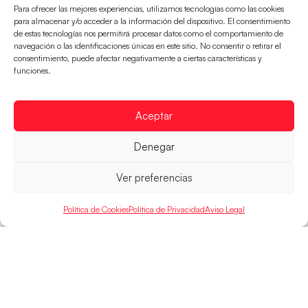
Para ofrecer las mejores experiencias, utilizamos tecnologías como las cookies
para almacenar y/o acceder a la información del dispositivo. El consentimiento
de estas tecnologías nos permitirá procesar datos como el comportamiento de
navegación o las identificaciones únicas en este sitio. No consentir o retirar el
consentimiento, puede afectar negativamente a ciertas características y
Las Guerreras Juveniles buscan ante Suiza
funciones.
un billete para las semifinales del Mundial
Las Guerreras Juveniles afronta este jueves, a las
Aceptar
15:00 h, los cuartos de final del Campeonato del
Mundo Juvenil frente
Denegar
LEER MÁS
Ver preferencias
Política de Cookies
Política de Privacidad
Aviso Legal