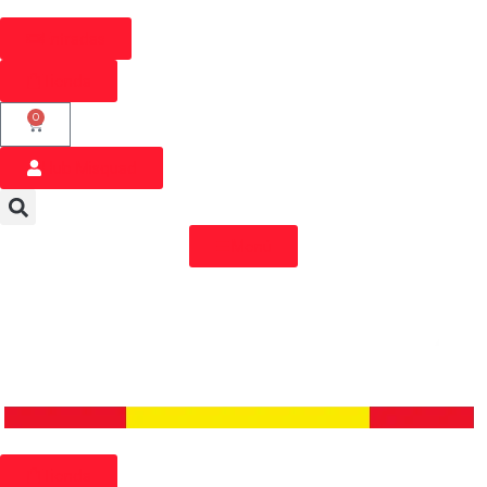
Entradas
Tienda
0
Hub Misquad
Menú
Tienda