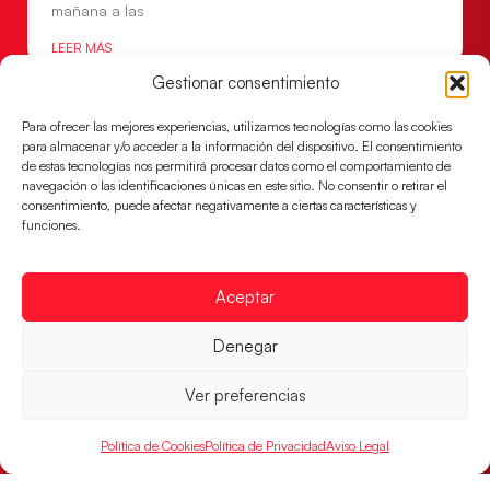
mañana a las
LEER MÁS
Gestionar consentimiento
Para ofrecer las mejores experiencias, utilizamos tecnologías como las cookies
para almacenar y/o acceder a la información del dispositivo. El consentimiento
de estas tecnologías nos permitirá procesar datos como el comportamiento de
navegación o las identificaciones únicas en este sitio. No consentir o retirar el
consentimiento, puede afectar negativamente a ciertas características y
funciones.
Aceptar
Denegar
Montenegro, última frontera para las
Guerreras Juveniles en la conquista del oro
mundial
Ver preferencias
El conjunto dirigido por Cristina Cabeza buscará
Política de Cookies
Política de Privacidad
Aviso Legal
mañana, a las 17:30h., el oro en el Campeonato del
Mundo ante la