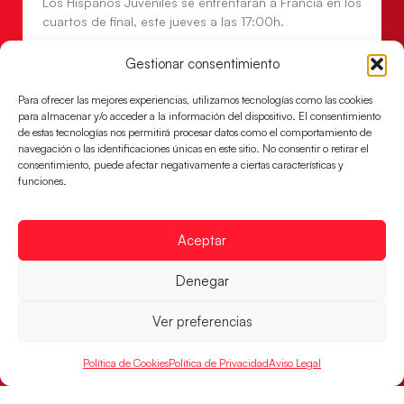
Los Hispanos Juveniles se enfrentarán a Francia en los
cuartos de final, este jueves a las 17:00h.
LEER MÁS
Gestionar consentimiento
Para ofrecer las mejores experiencias, utilizamos tecnologías como las cookies
para almacenar y/o acceder a la información del dispositivo. El consentimiento
de estas tecnologías nos permitirá procesar datos como el comportamiento de
navegación o las identificaciones únicas en este sitio. No consentir o retirar el
consentimiento, puede afectar negativamente a ciertas características y
funciones.
Aceptar
Denegar
Las Guerreras Juveniles buscan ante Suiza
un billete para las semifinales del Mundial
Ver preferencias
Las Guerreras Juveniles afronta este jueves, a las
Política de Cookies
Política de Privacidad
Aviso Legal
15:00 h, los cuartos de final del Campeonato del
Mundo Juvenil frente