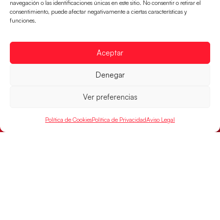
navegación o las identificaciones únicas en este sitio. No consentir o retirar el
consentimiento, puede afectar negativamente a ciertas características y
funciones.
Aceptar
Las Guerreras Juveniles sellan su billete para
Denegar
las semifinales
Las pupilas de Cristina Cabeza han remontado con
Ver preferencias
parcial de 7:1 que les ha dado el pase a semifinales
que
Política de Cookies
Política de Privacidad
Aviso Legal
LEER MÁS