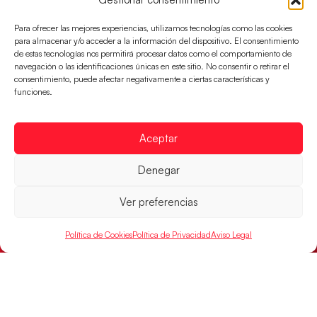
Para ofrecer las mejores experiencias, utilizamos tecnologías como las cookies
para almacenar y/o acceder a la información del dispositivo. El consentimiento
de estas tecnologías nos permitirá procesar datos como el comportamiento de
navegación o las identificaciones únicas en este sitio. No consentir o retirar el
consentimiento, puede afectar negativamente a ciertas características y
funciones.
Aceptar
Denegar
Las Guerreras Juveniles buscan ante Suiza
un billete para las semifinales del Mundial
Ver preferencias
Las Guerreras Juveniles afronta este jueves, a las
15:00 h, los cuartos de final del Campeonato del
Política de Cookies
Política de Privacidad
Aviso Legal
Mundo Juvenil frente
LEER MÁS