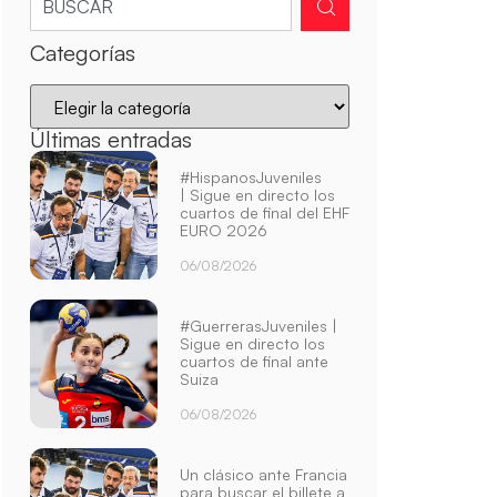
Categorías
Últimas entradas
#HispanosJuveniles
| Sigue en directo los
cuartos de final del EHF
EURO 2026
06/08/2026
#GuerrerasJuveniles |
Sigue en directo los
cuartos de final ante
Suiza
06/08/2026
Un clásico ante Francia
para buscar el billete a