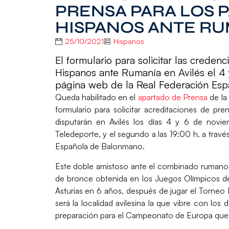
PRENSA PARA LOS P
HISPANOS ANTE R
25/10/2021
Hispanos
El formulario para solicitar las creden
Hispanos ante Rumanía en Avilés el 4 
página web de la Real Federación Es
Queda habilitado en el
apartado de Prensa
de la
formulario para
solicitar acreditaciones de pr
disputarán en
Avilés
los días
4 y 6 de novie
Teledeporte, y el segundo a las
19:00 h.
a travé
Española de Balonmano.
Este doble amistoso ante el combinado rumano s
de bronce obtenida en los Juegos Olímpicos de 
Asturias en 6 años, después de jugar el Torneo
será la localidad avilesina la que vibre con lo
preparación para el Campeonato de Europa que 