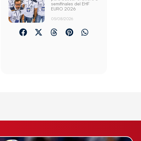
semifinales del EHF
EURO 2026
05/08/2026