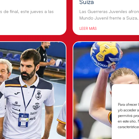
Suiza
 de final, este jueves a las
Las Guerreras Juveniles afron
Mundo Juvenil frente a Suiza,
LEER MÁS
Para ofrecer 
y/o acceder a
permitirá pr
en este sitio
característica