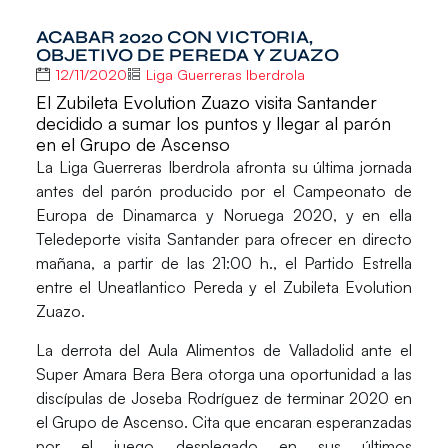
ACABAR 2020 CON VICTORIA,
OBJETIVO DE PEREDA Y ZUAZO
12/11/2020
Liga Guerreras Iberdrola
El Zubileta Evolution Zuazo visita Santander
decidido a sumar los puntos y llegar al parón
en el Grupo de Ascenso
La
Liga Guerreras Iberdrola
afronta su última jornada
antes del parón producido por el
Campeonato de
Europa de Dinamarca y Noruega 2020
, y en ella
Teledeporte visita
Santander
para ofrecer en directo
mañana, a partir de las 21:00 h., el Partido Estrella
entre el
Uneatlantico Pereda
y el
Zubileta Evolution
Zuazo
.
La derrota del Aula Alimentos de Valladolid ante el
Super Amara Bera Bera otorga una oportunidad a las
discípulas de
Joseba Rodríguez
de terminar 2020 en
el Grupo de Ascenso. Cita que encaran esperanzadas
por el juego desplegado en sus últimos