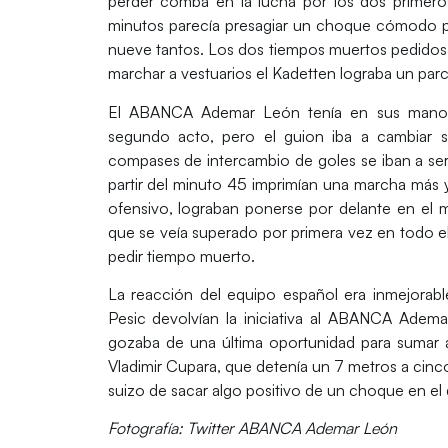
perder comba en la lucha por los dos primer
minutos parecía presagiar un choque cómodo pa
nueve tantos. Los dos tiempos muertos pedido
marchar a vestuarios el
Kadetten lograba un parci
El ABANCA Ademar León tenía en sus manos u
segundo acto, pero el guion iba a cambiar 
compases de intercambio de goles se iban a ser
partir del minuto 45 imprimían una marcha más 
ofensivo, lograban ponerse por delante en el 
que se veía superado por primera vez en todo el 
pedir tiempo muerto.
La reacción del equipo español era inmejorabl
Pesic
devolvían la iniciativa al ABANCA Adema
gozaba de una última oportunidad para sumar a
Vladimir Cupara
, que detenía un 7 metros a cinco
suizo de sacar algo positivo de un choque en el
Fotografía: Twitter ABANCA Ademar León