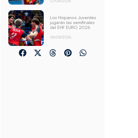
07/08/2026
Los Hispanos Juveniles
jugarán las semifinales
del EHF EURO 2026
06/08/2026