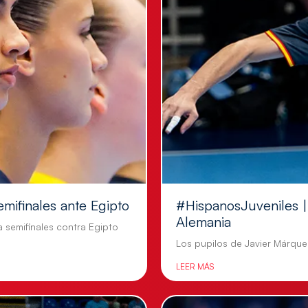
emifinales ante Egipto
#HispanosJuveniles | 
Alemania
a semifinales contra Egipto
Los pupilos de Javier Márquez
LEER MÁS