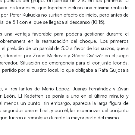
os puestos del grupo. Un
parcial de 2:10
en los primeros 15
ra los leoneses, que lograban incluso una máxima renta de
s por
Peter Kukucka
no surtían efecto de inicio, pero antes de
al de 5:1
con el que se llegaba al descanso (10:15).
na ventaja favorable para poderla gestionar durante el
sobremanera en la reanudación del choque. Los primeros
 el preludio de un
parcial de 5:0 a favor de los suizos
, que a
y, liderados por
Zoran Markovic
y
Gábor Császár
en el juego
marcador. Situación de emergencia para el conjunto leonés,
partido por el cuadro local, lo que obligaba a Rafa Guijosa a
e, y tres tantos de
Mario López, Juanjo Fernández
y
Zivan
r León. El Kadetten se ponía a uno en el último minuto y
l menos un punto; sin embargo, aparecía la larga figura de
 segundos para el final, y con él, las esperanzas del conjunto
 que fueron a remolque durante la mayor parte del mismo.