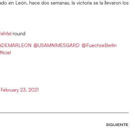
do en León, hace dos semanas, la victoria se la llevaron los
ehfel
round
ADEMARLEON
@USAMNIMESGARD
@FuechseBerlin
iciel
)
February 23, 2021
SIGUIENTE