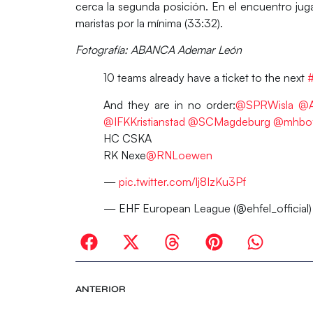
cerca la segunda posición. En el encuentro juga
maristas por la mínima (33:32).
Fotografía: ABANCA Ademar León
10 teams already have a ticket to the next
#
And they are in no order:
@SPRWisla
@
@IFKKristianstad
@SCMagdeburg
@mhboff
HC CSKA
RK Nexe
@RNLoewen
—
pic.twitter.com/lj8IzKu3Pf
— EHF European League (@ehfel_official
ANTERIOR