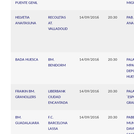
PUENTE GENIL
MIG
HELVETIA
RECOLETAS
14/09/2016
20:30
PAB.
ANAITASUNA
AT.
ANA
VALLADOLID
BADA HUESCA
BM.
14/09/2016
20:30
PAL
BENIDORM
MPA
DEP
HUE
FRAIKIN BM.
LIBERBANK
14/09/2016
20:30
PA
GRANOLLERS
CIUDAD
´ES
ENCANTADA
GRA
BM.
F.C.
14/09/2016
20:30
PAB
GUADALAJARA
BARCELONA
MUN
LASSA
DAV