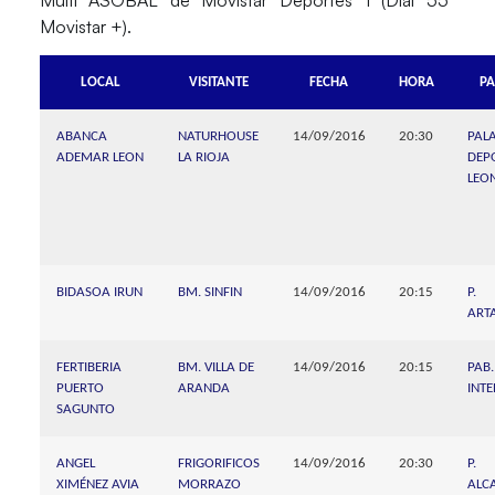
Movistar +).
LOCAL
VISITANTE
FECHA
HORA
P
ABANCA
NATURHOUSE
14/09/2016
20:30
PAL
ADEMAR LEON
LA RIOJA
DEP
LEO
BIDASOA IRUN
BM. SINFIN
14/09/2016
20:15
P.
ART
FERTIBERIA
BM. VILLA DE
14/09/2016
20:15
PAB
PUERTO
ARANDA
INT
SAGUNTO
ANGEL
FRIGORIFICOS
14/09/2016
20:30
P.
XIMÉNEZ AVIA
MORRAZO
ALC