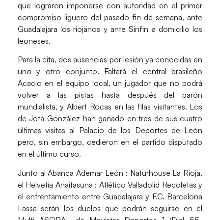
que lograron imponerse con autoridad en el primer
compromiso liguero del pasado fin de semana, ante
Guadalajara
los riojanos y ante
Sinfin
a domicilio los
leoneses.
Para la cita, dos ausencias por lesión ya conocidas en
uno y otro conjunto. Faltará el central brasileño
Acacio en el equipo local, un jugador que no podrá
volver a las pistas hasta después del parón
mundialista, y
Albert Rocas
en las filas visitantes. Los
de
Jota González
han ganado en tres de sus cuatro
últimas visitas al Palacio de los Deportes de León
pero, sin embargo, cedieron en el partido disputado
en el último curso.
Junto al
Abanca Ademar León : Naturhouse La Rioja
,
el
Helvetia Anaitasuna : Atlético Valladolid Recoletas
y
el enfrentamiento entre
Guadalajara
y
F.C. Barcelona
Lassa
serán los duelos que podrán seguirse en el
Multi ASOBAL
de
Movistar Deportes 1
(Dial 55