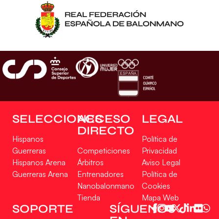
SELECCIONES
ACCESO
LEGAL
DIRECTO
Hispanos
Política de
Guerreras
Competiciones
Privacidad
Hispanos Arena
Árbitros
Aviso Legal
Guerreras Arena
Entrenadores
Política de
Nanobalonmano
Cookies
Tienda
Mapa Web
SOPORTE
SÍGUENOS