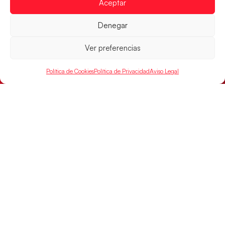
Aceptar
Denegar
Ver preferencias
Los Hispanos Juveniles buscarán el bronce
continental
Política de Cookies
Política de Privacidad
Aviso Legal
Los pupilos de Javier Márquez no han podido con
Alemania y disputarán el encuentro por el bronce el
próximo domingo
LEER MÁS