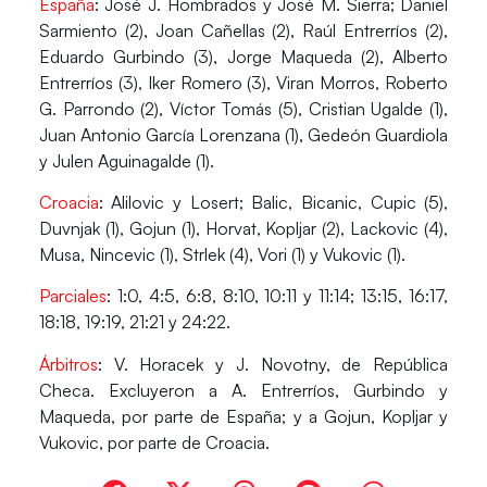
España
: José J. Hombrados y José M. Sierra; Daniel
Sarmiento (2), Joan Cañellas (2), Raúl Entrerríos (2),
Eduardo Gurbindo (3), Jorge Maqueda (2), Alberto
Entrerríos (3), Iker Romero (3), Viran Morros, Roberto
G. Parrondo (2), Víctor Tomás (5), Cristian Ugalde (1),
Juan Antonio García Lorenzana (1), Gedeón Guardiola
y Julen Aguinagalde (1).
Croacia
: Alilovic y Losert; Balic, Bicanic, Cupic (5),
Duvnjak (1), Gojun (1), Horvat, Kopljar (2), Lackovic (4),
Musa, Nincevic (1), Strlek (4), Vori (1) y Vukovic (1).
Parciales
: 1:0, 4:5, 6:8, 8:10, 10:11 y 11:14; 13:15, 16:17,
18:18, 19:19, 21:21 y 24:22.
Árbitros
: V. Horacek y J. Novotny, de República
Checa. Excluyeron a A. Entrerríos, Gurbindo y
Maqueda, por parte de España; y a Gojun, Kopljar y
Vukovic, por parte de Croacia.