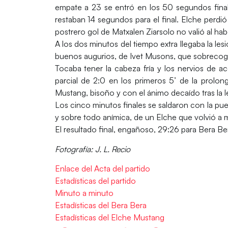
empate a 23 se entró en los 50 segundos final
restaban 14 segundos para el final. Elche perdi
postrero gol de Matxalen Ziarsolo no valió al hab
A los dos minutos del tiempo extra llegaba la lesi
buenos augurios, de Ivet Musons, que sobrecogió
Tocaba tener la cabeza fría y los nervios de 
parcial de 2:0 en los primeros 5’ de la prolo
Mustang, bisoño y con el ánimo decaído tras la le
Los cinco minutos finales se saldaron con la pu
y sobre todo anímica, de un Elche que volvió a m
El resultado final, engañoso, 29:26 para Bera Be
Fotografía: J. L. Recio
Enlace del Acta del partido
Estadísticas del partido
Minuto a minuto
Estadísticas del Bera Bera
Estadísticas del Elche Mustang