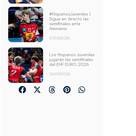
#HispanosJuveniles |
Sigue en directo las
semifinales ante
Alemania
07/08/2026
Los Hispanos Juveniles
jugarán las semifinales
del EHF EURO 2026
06/08/2026