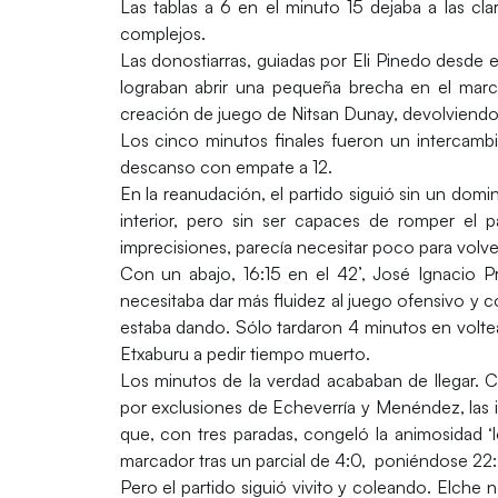
Las tablas a 6 en el minuto 15 dejaba a las cl
complejos.
Las donostiarras, guiadas por Eli Pinedo desde e
lograban abrir una pequeña brecha en el marcad
creación de juego de Nitsan Dunay, devolviendo la
Los cinco minutos finales fueron un intercambi
descanso con empate a 12.
En la reanudación, el partido siguió sin un domin
interior, pero sin ser capaces de romper el p
imprecisiones, parecía necesitar poco para volve
Con un abajo, 16:15 en el 42’, José Ignacio P
necesitaba dar más fluidez al juego ofensivo y 
estaba dando. Sólo tardaron 4 minutos en voltea
Etxaburu a pedir tiempo muerto.
Los minutos de la verdad acababan de llegar. C
por exclusiones de Echeverría y Menéndez, las 
que, con tres paradas, congeló la animosidad ‘l
marcador tras un parcial de 4:0, poniéndose 22:
Pero el partido siguió vivito y coleando. Elche no