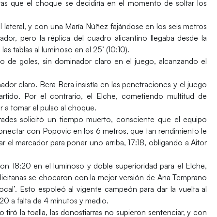
aras que el choque se decidiría en el momento de soltar los
l lateral, y con una María Núñez fajándose en los seis metros
or, pero la réplica del cuadro alicantino llegaba desde la
s tablas al luminoso en el 25’ (10:10).
o de goles, sin dominador claro en el juego, alcanzando el
ador claro. Bera Bera insistía en las penetraciones y el juego
artido. Por el contrario, el Elche, cometiendo multitud de
r a tomar el pulso al choque.
rades solicitó un tiempo muerto, consciente que el equipo
conectar con Popovic en los 6 metros, que tan rendimiento le
r el marcador para poner uno arriba, 17:18, obligando a Aitor
on 18:20 en el luminoso y doble superioridad para el Elche,
ilicitanas se chocaron con la mejor versión de Ana Temprano
ocal’. Esto espoleó al vigente campeón para dar la vuelta al
20 a falta de 4 minutos y medio.
 tiró la toalla, las donostiarras no supieron sentenciar, y con