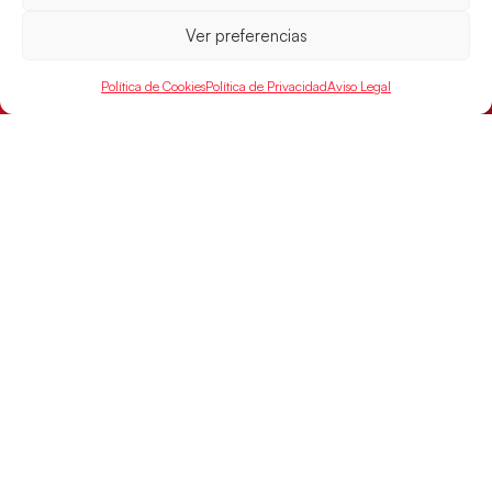
Ver preferencias
Las Guerreras Juveniles sellan su billete para
las semifinales
Política de Cookies
Política de Privacidad
Aviso Legal
Las pupilas de Cristina Cabeza han remontado con
parcial de 7:1 que les ha dado el pase a semifinales
que
LEER MÁS