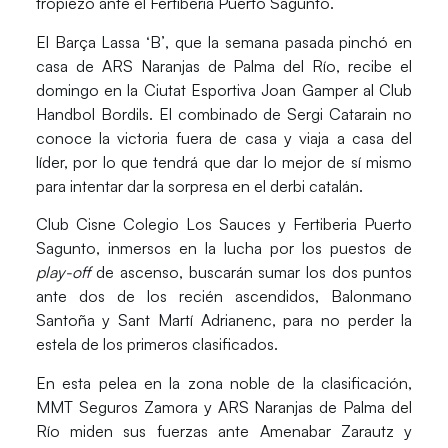
tropiezo ante el Fertiberia Puerto Sagunto.
El
Barça Lassa ‘B’
, que la semana pasada pinchó en
casa de ARS Naranjas de Palma del Río, recibe el
domingo en la Ciutat Esportiva Joan Gamper al
Club
Handbol Bordils
. El combinado de Sergi Catarain no
conoce la victoria fuera de casa y viaja a casa del
líder, por lo que tendrá que dar lo mejor de sí mismo
para intentar dar la sorpresa en el derbi catalán.
Club Cisne Colegio Los Sauces
y
Fertiberia Puerto
Sagunto
, inmersos en la lucha por los puestos de
play-off
de ascenso, buscarán sumar los dos puntos
ante dos de los recién ascendidos,
Balonmano
Santoña
y
Sant Martí Adrianenc
, para no perder la
estela de los primeros clasificados.
En esta pelea en la zona noble de la clasificación,
MMT Seguros Zamora
y
ARS Naranjas de Palma del
Río
miden sus fuerzas ante
Amenabar Zarautz
y