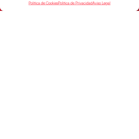
Las pupilas de Cristina Cabeza han remontado con
Política de Cookies
Política de Privacidad
Aviso Legal
parcial de 7:1 que les ha dado el pase a semifinales
que
LEER MÁS
SELECCIONES
ACCESO
LEGAL
DIRECTO