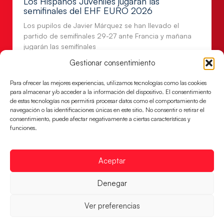
Los Hispanos Juveniles jugarán las
semifinales del EHF EURO 2026
Los pupilos de Javier Márquez se han llevado el
partido de semifinales 29-27 ante Francia y mañana
jugarán las semifinales
Gestionar consentimiento
LEER MÁS
Para ofrecer las mejores experiencias, utilizamos tecnologías como las cookies
para almacenar y/o acceder a la información del dispositivo. El consentimiento
de estas tecnologías nos permitirá procesar datos como el comportamiento de
navegación o las identificaciones únicas en este sitio. No consentir o retirar el
consentimiento, puede afectar negativamente a ciertas características y
funciones.
Aceptar
Denegar
Las Guerreras Juveniles sellan su billete para
Ver preferencias
las semifinales