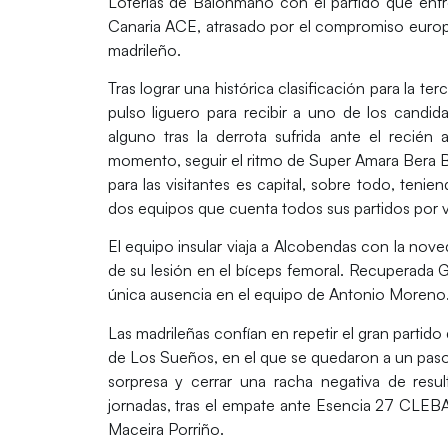
Loterías de Balonmano con el partido que enfre
Canaria ACE
, atrasado por el compromiso europ
madrileño.
Tras lograr una histórica clasificación para la te
pulso liguero para recibir a uno de los candid
alguno tras la derrota sufrida ante el recién
momento, seguir el ritmo de
Super Amara Bera 
para las visitantes es capital, sobre todo, ten
dos equipos que cuenta todos sus partidos por vi
El equipo insular viaja a Alcobendas con la noved
de su lesión en el bíceps femoral. Recuperada 
única ausencia en el equipo de Antonio Moreno
Las madrileñas confían en repetir el gran partido
de Los Sueños
, en el que se quedaron a un pas
sorpresa y cerrar una racha negativa de res
jornadas, tras el empate ante
Esencia 27 CLEB
Maceira Porriño.