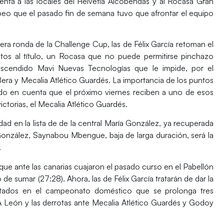
nta a las locales del
Helvetia Alcobendas
y al
Rocasa Gran
eo que el pasado fin de semana tuvo que afrontar el equipo
rcera ronda de la
Challenge Cup
, las de
Félix García
retoman el
atos al título, un Rocasa que no puede permitirse pinchazo
 ascendido
Mavi Nuevas Tecnologías
que le impide, por el
Bera
y
Mecalia Atlético Guardés
. La importancia de los puntos
iendo en cuenta que el próximo viernes reciben a uno de esos
ctorias, el Mecalia Atlético Guardés.
ad en la lista de de la central
María González
, ya recuperada
González,
Saynabou Mbengue
, baja de larga duración, será la
.
 que ante las canarias cuajaron el pasado curso en el
Pabellón
o de sumar (27:28). Ahora, las de
Félix García
tratarán de dar la
ultados en el campeonato doméstico que se prolonga tres
A Leó
n y las derrotas ante
Mecalia Atlético Guardés
y
Godoy