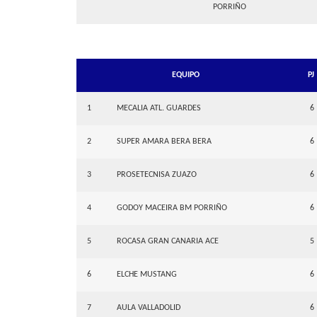
PORRIÑO
EQUIPO
PJ
1
MECALIA ATL. GUARDES
6
2
SUPER AMARA BERA BERA
6
3
PROSETECNISA ZUAZO
6
4
GODOY MACEIRA BM PORRIÑO
6
5
ROCASA GRAN CANARIA ACE
5
6
ELCHE MUSTANG
6
7
AULA VALLADOLID
6