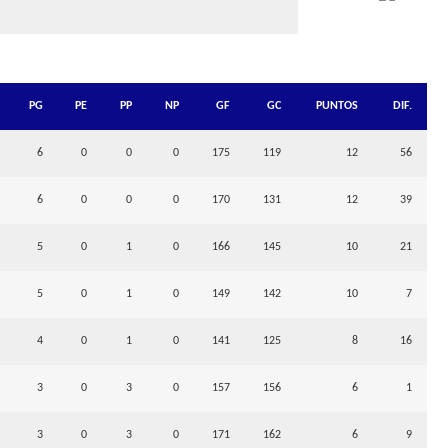
PG
PE
PP
NP
GF
GC
PUNTOS
DIF.
6
0
0
0
175
119
12
56
6
0
0
0
170
131
12
39
5
0
1
0
166
145
10
21
5
0
1
0
149
142
10
7
4
0
1
0
141
125
8
16
3
0
3
0
157
156
6
1
3
0
3
0
171
162
6
9