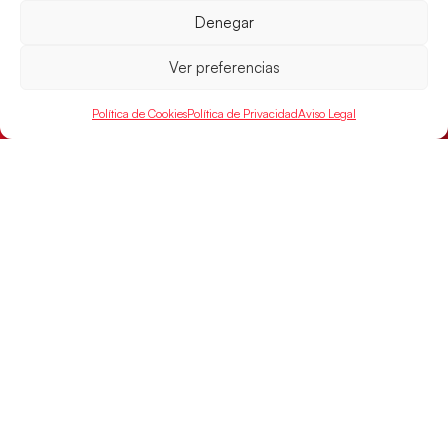
Denegar
El conjunto dirigido por Cristina Cabeza buscará
mañana, a las 17:30h., el oro en el Campeonato del
Mundo ante la
Ver preferencias
LEER MÁS
Política de Cookies
Política de Privacidad
Aviso Legal
SELECCIONES
ACCESO
LEGAL