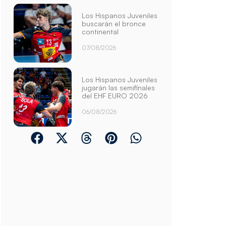
Los Hispanos Juveniles
buscarán el bronce
continental
07/08/2026
Los Hispanos Juveniles
jugarán las semifinales
del EHF EURO 2026
06/08/2026