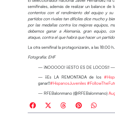
El seleccionador nacional
Javier Fernández
ha c
semifinales, además de realizar un balance de 
contentos con el rendimiento del equipo y su 
partidos con rivales tan difíciles dice mucho y bie
por las medallas contra los mejores equipos,
má
debemos ganar a Alemania, gran equipo, con 
ataque, contra el que habrá que hacer un partido 
La otra semifinal la protagonizarán, a las 18:00 
Fotografía: EHF
— ¡NOOOOO! ¡¡ESTO ES DE LOCOS!! —
— ¡¡Es LA REMONTADA de los
#Hisp
ganar!!
#HispanosJuveniles
#FollowTheFut
— RFEBalonmano (@RFEBalonmano)
Aug