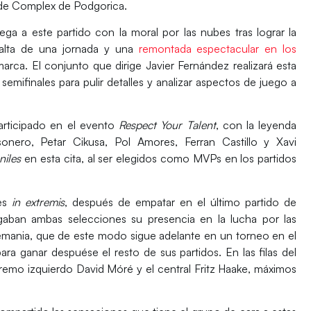
rde Complex de Podgorica.
llega a este partido con la moral por las nubes
tras lograr la
alta de una jornada y
una
remontada espectacular en los
marca
. El conjunto que dirige Javier Fernández realizará esta
semifinales para pulir detalles y analizar aspectos de juego a
articipado en el evento
Respect Your Talent
, con la leyenda
sonero, Petar Cikusa, Pol Amores, Ferran Castillo y Xavi
niles
en esta cita, al ser elegidos como MVPs en los partidos
les
in extremis
, después de empatar en el último partido de
gaban ambas selecciones su presencia en la lucha por las
emania, que de este modo sigue adelante en un torneo en el
ara ganar despuése el resto de sus partidos. En las filas del
tremo izquierdo
David Móré
y el central
Fritz Haake
, máximos
.