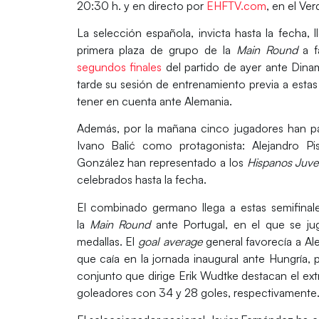
20:30 h.
y en directo por
EHFTV.com
, en el Ve
La selección española, invicta hasta la fecha,
primera plaza de grupo de la
Main Round
a f
segundos finales
del partido de ayer ante Dina
tarde su sesión de entrenamiento previa a estas 
tener en cuenta ante Alemania.
Además, por la mañana cinco jugadores han p
Ivano Balić como protagonista:
Alejandro Pi
González
han representado a los
Hispanos Juve
celebrados hasta la fecha.
El combinado germano llega a estas semifina
la
Main Round
ante Portugal, en el que se ju
medallas. El
goal average
general favorecía a Al
que caía en la jornada inaugural ante Hungría, p
conjunto que dirige Erik Wudtke destacan el ex
goleadores con 34 y 28 goles, respectivamente