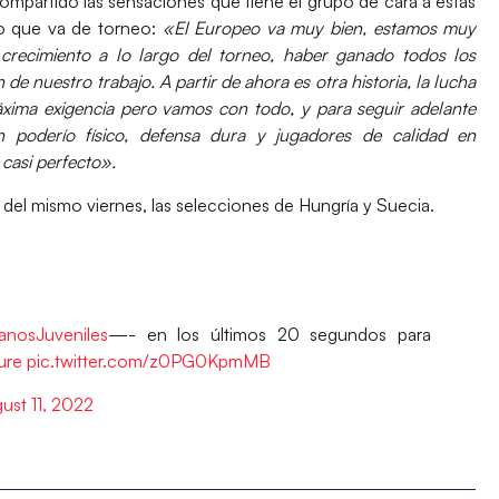
ompartido las sensaciones que tiene el grupo de cara a estas
lo que va de torneo:
«El Europeo va muy bien, estamos
muy
crecimiento a lo largo del torneo
, haber ganado todos los
n de nuestro trabajo. A partir de ahora es otra historia, la lucha
xima exigencia pero vamos con todo
, y para seguir adelante
poderío físico, defensa dura y jugadores de calidad en
casi perfecto».
h. del mismo viernes, las selecciones de Hungría y Suecia.
anosJuveniles
—- en los últimos 20 segundos para
ure
pic.twitter.com/z0PG0KpmMB
ust 11, 2022