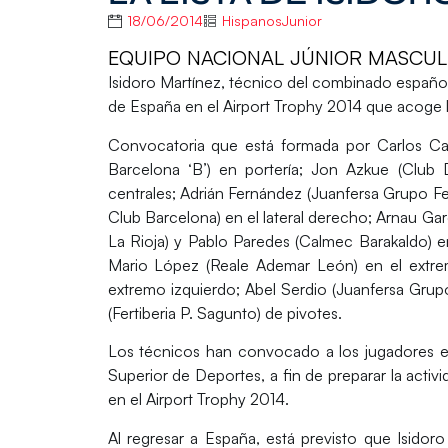
18/06/2014
HispanosJunior
EQUIPO NACIONAL JÚNIOR MASCULINO
Isidoro Martínez
, técnico del combinado español,
de España en el
Airport Trophy 2014
que acoge la
Convocatoria que está formada por
Carlos Ca
Barcelona ‘B’) en portería;
Jon Azkue
(Club D
centrales;
Adrián Fernández
(Juanfersa Grupo Fe
Club Barcelona) en el lateral derecho;
Arnau Gar
La Rioja) y
Pablo Paredes
(Calmec Barakaldo) en 
Mario López
(Reale Ademar León) en el extr
extremo izquierdo;
Abel Serdio
(Juanfersa Grup
(Fertiberia P. Sagunto) de pivotes.
Los técnicos han convocado a los jugadores e
Superior de Deportes, a fin de preparar la activid
en el Airport Trophy 2014.
Al regresar a España, está previsto que Isidoro