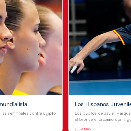
mundialista
Los Hispanos Juvenil
n las semifinales contra Egipto
Los pupilos de Javier Márque
el bronce el próximo doming
LEER MÁS