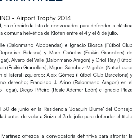
 - Airport Trophy 2014
 ha ofrecido la lista de convocados para defender la elástica
 comuna helvética de Kloten entre el 4 y el 6 de julio.
lle
(Balonmano Alcobendas) e
Ignacio Biosca
(Fútbol Club
eportivo Bidasoa) y
Marc Cañellas
(Fraikin Granollers) de
gar),
Álvaro del Valle
(Balonmano Aragón) y
Oriol Rey
(Fútbol
cía
(Fraikin Granollers),
Miguel Sánchez-Migallón
(Naturhouse
el lateral izquierdo;
Aleix Gómez
(Fútbol Club Barcelona) y
emo derecho;
Francisco J. Ariño
(Balonmano Aragón) en el
o Fegar),
Diego Piñeiro
(Reale Ademar León) e
Ignacio Plaza
l 30 de junio en la
Residencia ‘Joaquín Blume’
del Consejo
ad antes de volar a Suiza el 3 de julio para defender el título
 Martínez ofrezca la convocatoria definitiva para afrontar la