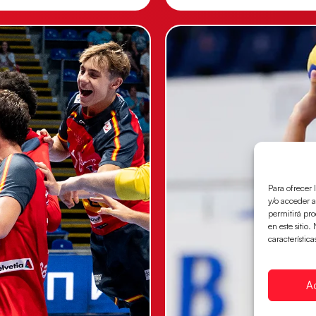
Para ofrecer 
y/o acceder a
permitirá pr
en este sitio
característica
A