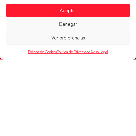
Aceptar
Denegar
Ver preferencias
Política de Cookies
Política de Privacidad
Aviso Legal
Montenegro, última frontera para las
Guerreras Juveniles en la conquista del oro
mundial
El conjunto dirigido por Cristina Cabeza buscará
mañana, a las 17:30h., el oro en el Campeonato del
Mundo ante la
LEER MÁS