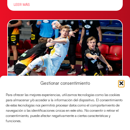
LEER MÁS
Gestionar consentimiento
Una revancha contra Dinamarca para
conquistar el bronce del EHF EURO 2026
Para ofrecer las mejores experiencias, utilizamos tecnologías como las cookies
Los Hispanos Juveniles buscan colgarse la presea en
para almacenar y/o acceder a la información del dispositivo. El consentimiento
de estas tecnologías nos permitirá procesar datos como el comportamiento de
el partido por el bronce del Campeonato de Europa,
navegación o las identificaciones únicas en este sitio. No consentir o retirar el
mañana a las
consentimiento, puede afectar negativamente a ciertas características y
funciones.
LEER MÁS