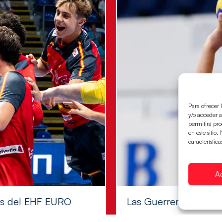
Para ofrecer 
y/o acceder a
permitirá pr
en este sitio
característica
A
les del EHF EURO
Las Guerreras Juvenile
Las pupilas de Cristina Cabe