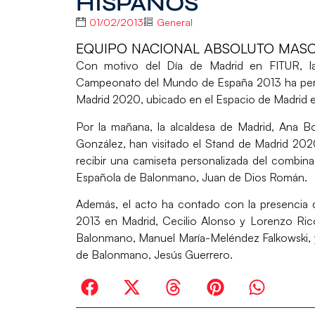
HISPANOS
01/02/2013
General
EQUIPO NACIONAL ABSOLUTO MASCU
Con motivo del Día de Madrid en
FITUR
, 
Campeonato del Mundo de España 2013
ha per
Madrid 2020
, ubicado en el Espacio de Madrid 
Por la mañana, la alcaldesa de Madrid,
Ana Bo
González
, han visitado el Stand de Madrid 20
recibir una camiseta personalizada del combin
Española de Balonmano,
Juan de Dios Román
.
Además, el acto ha contado con la presencia
2013 en Madrid,
Cecilio Alonso
y
Lorenzo Ric
Balonmano,
Manuel María-Meléndez Falkowski
,
de Balonmano,
Jesús Guerrero
.