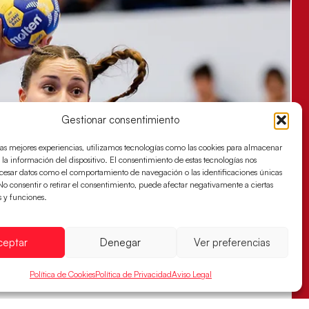
Gestionar consentimiento
las mejores experiencias, utilizamos tecnologías como las cookies para almacenar
 la información del dispositivo. El consentimiento de estas tecnologías nos
ocesar datos como el comportamiento de navegación o las identificaciones únicas
. No consentir o retirar el consentimiento, puede afectar negativamente a ciertas
s y funciones.
ceptar
Denegar
Ver preferencias
Política de Cookies
Política de Privacidad
Aviso Legal
s sellan su billete para las semifinales
za han remontado con parcial de 7:1 que les ha dado el pase