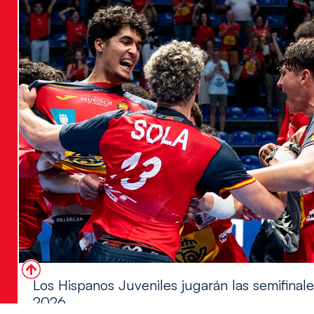
Los Hispanos Juveniles jugarán las semifina
2026