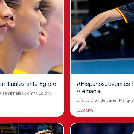
emifinales ante Egipto
#HispanosJuveniles | 
Alemania
a semifinales contra Egipto
Los pupilos de Javier Márquez
LEER MÁS