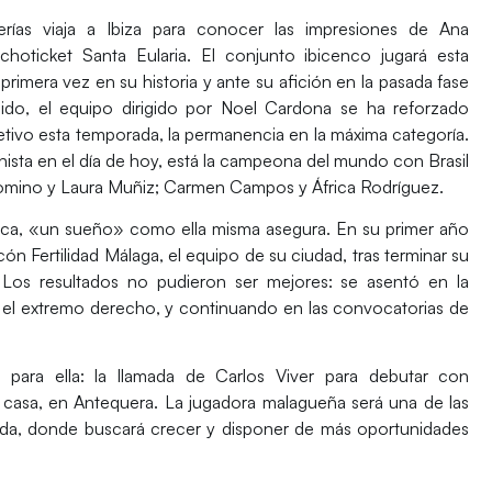
terías viaja a Ibiza para conocer las impresiones de
Ana
hoticket Santa Eularia
. El conjunto ibicenco jugará esta
primera vez en su historia y ante su afición en la pasada fase
ido, el equipo dirigido por Noel Cardona se ha reforzado
etivo esta temporada, la permanencia en la máxima categoría.
nista en el día de hoy, está la campeona del mundo con Brasil
omino
y
Laura Muñiz
;
Carmen Campos y África Rodríguez
.
ica, «un sueño» como ella misma asegura. En su
primer año
ón Fertilidad Málaga, el equipo de su ciudad, tras terminar su
 Los resultados no pudieron ser mejores: se asentó en la
en el extremo derecho, y continuando en las convocatorias de
a para ella: la llamada de Carlos Viver para
debutar con
 casa, en Antequera. La jugadora malagueña será una de las
ada, donde buscará crecer y disponer de más oportunidades