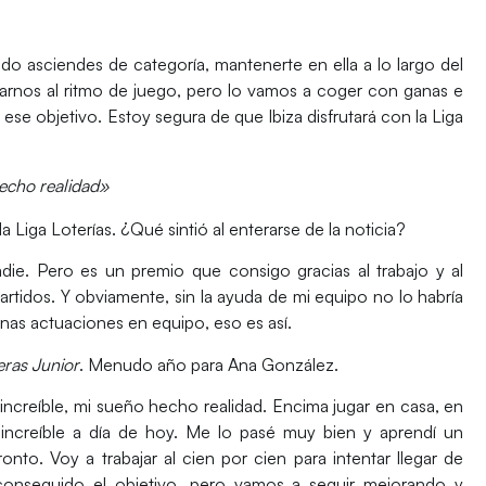
ndo asciendes de categoría, mantenerte en ella a lo largo del
tarnos al ritmo de juego, pero lo vamos a coger con ganas e
o ese objetivo. Estoy segura de que Ibiza disfrutará con la Liga
hecho realidad»
a Liga Loterías. ¿Qué sintió al enterarse de la noticia?
ie. Pero es un premio que consigo gracias al trabajo y al
artidos. Y obviamente, sin la ayuda de mi equipo no lo habría
nas actuaciones en equipo, eso es así.
ras Junior
. Menudo año para Ana González.
 increíble, mi sueño hecho realidad. Encima jugar en casa, en
 increíble a día de hoy. Me lo pasé muy bien y aprendí un
onto. Voy a trabajar al cien por cien para intentar llegar de
nseguido el objetivo, pero vamos a seguir mejorando y