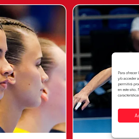
Para ofrecer 
y/o acceder a
permitirá pr
en este sitio
característica
A