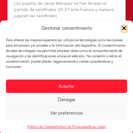
Los pupilos de Javier Márquez se han llevado el
partido de semifinales 29-27 ante Francia y mañana
jugarán las semifinales
LEER MÁS
Gestionar consentimiento
Para ofrecer las mejores experiencias, utilizamos tecnologías como las cookies
para almacenar y/o acceder a la información del dispositivo. El consentimiento
de estas tecnologías nos permitirá procesar datos como el comportamiento de
navegación o las identificaciones únicas en este sitio. No consentir o retirar el
consentimiento, puede afectar negativamente a ciertas características y
funciones.
Aceptar
Denegar
Las Guerreras Juveniles sellan su billete para
Ver preferencias
las semifinales
Las pupilas de Cristina Cabeza han remontado con
Política de Cookies
Política de Privacidad
Aviso Legal
parcial de 7:1 que les ha dado el pase a semifinales