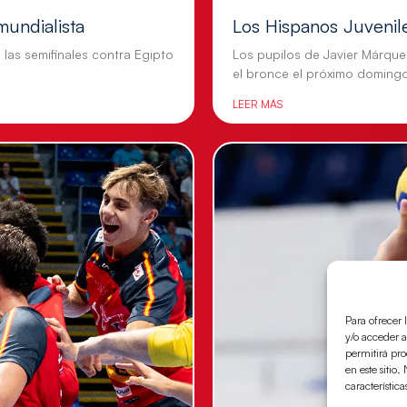
mundialista
Los Hispanos Juvenil
n las semifinales contra Egipto
Los pupilos de Javier Márque
el bronce el próximo doming
LEER MÁS
Para ofrecer 
y/o acceder a
permitirá pr
en este sitio
característica