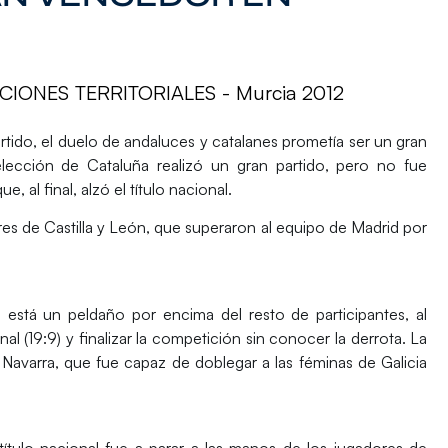
ONES TERRITORIALES - Murcia 2012
tido, el duelo de andaluces y catalanes prometía ser un gran
lección de Cataluña realizó un gran partido, pero no fue
, al final, alzó el título nacional.
res de Castilla y León, que superaron al equipo de Madrid por
stá un peldaño por encima del resto de participantes, al
l (19:9) y finalizar la competición sin conocer la derrota. La
Navarra, que fue capaz de doblegar a las féminas de Galicia
ítulo nacional fue a parar a las manos de los jugadores de