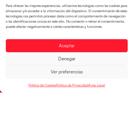
Para ofrecer las mejores experiencias, utilizamos tecnologías como las cookies para
almacenar y/o acceder a la información del dispositivo. El consentimiento de estas
tecnologías nos permitirá procesar datos como el comportamiento de navegación
o las identificaciones únicas en este sitio. No consentir o retirar el consentimiento,
puede afectar negativamente a ciertas características y funciones.
Las Guerreras Juveniles sellan su billete para
Aceptar
las semifinales
Denegar
Las pupilas de Cristina Cabeza han remontado con
parcial de 7:1 que les ha dado el pase a semifinales
que
Ver preferencias
LEER MÁS
Política de Cookies
Política de Privacidad
Aviso Legal