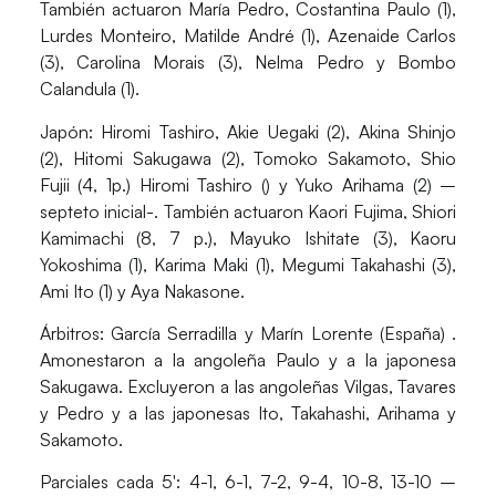
También actuaron María Pedro, Costantina Paulo (1),
Lurdes Monteiro, Matilde André (1), Azenaide Carlos
(3), Carolina Morais (3), Nelma Pedro y Bombo
Calandula (1).
Japón
: Hiromi Tashiro, Akie Uegaki (2), Akina Shinjo
(2), Hitomi Sakugawa (2), Tomoko Sakamoto, Shio
Fujii (4, 1p.) Hiromi Tashiro () y Yuko Arihama (2) –
septeto inicial-. También actuaron Kaori Fujima, Shiori
Kamimachi (8, 7 p.), Mayuko Ishitate (3), Kaoru
Yokoshima (1), Karima Maki (1), Megumi Takahashi (3),
Ami Ito (1) y Aya Nakasone.
Árbitros
: García Serradilla y Marín Lorente (España) .
Amonestaron a la angoleña Paulo y a la japonesa
Sakugawa. Excluyeron a las angoleñas Vilgas, Tavares
y Pedro y a las japonesas Ito, Takahashi, Arihama y
Sakamoto.
Parciales cada 5′
: 4-1, 6-1, 7-2, 9-4, 10-8, 13-10 –