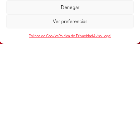
Denegar
Ver preferencias
Política de Cookies
Política de Privacidad
Aviso Legal
Las Guerreras Juveniles sellan su billete para
las semifinales
Las pupilas de Cristina Cabeza han remontado con
parcial de 7:1 que les ha dado el pase a semifinales
que
LEER MÁS