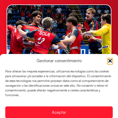
Gestionar consentimiento
Los Hispanos Juveniles jugarán las
semifinales del EHF EURO 2026
Para ofrecer las mejores experiencias, utilizamos tecnologías como las cookies
para almacenar y/o acceder a la información del dispositivo. El consentimiento
Los pupilos de Javier Márquez se han llevado el
de estas tecnologías nos permitirá procesar datos como el comportamiento de
partido de semifinales 29-27 ante Francia y mañana
navegación o las identificaciones únicas en este sitio. No consentir o retirar el
jugarán las semifinales
consentimiento, puede afectar negativamente a ciertas características y
funciones.
LEER MÁS
Aceptar