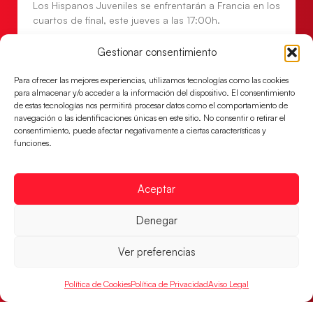
Los Hispanos Juveniles se enfrentarán a Francia en los
cuartos de final, este jueves a las 17:00h.
LEER MÁS
Gestionar consentimiento
Para ofrecer las mejores experiencias, utilizamos tecnologías como las cookies
para almacenar y/o acceder a la información del dispositivo. El consentimiento
de estas tecnologías nos permitirá procesar datos como el comportamiento de
navegación o las identificaciones únicas en este sitio. No consentir o retirar el
consentimiento, puede afectar negativamente a ciertas características y
funciones.
Aceptar
Denegar
Las Guerreras Juveniles buscan ante Suiza
un billete para las semifinales del Mundial
Ver preferencias
Las Guerreras Juveniles afronta este jueves, a las
Política de Cookies
Política de Privacidad
Aviso Legal
15:00 h, los cuartos de final del Campeonato del
Mundo Juvenil frente