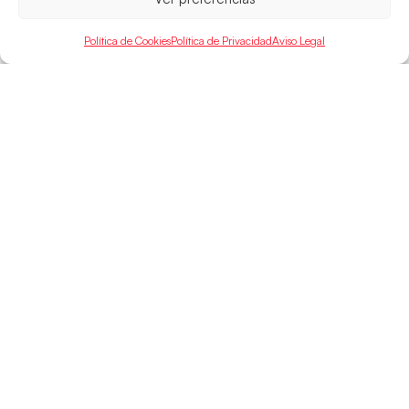
Política de Cookies
Política de Privacidad
Aviso Legal
SELECCIONES
ACCESO
LEGAL
DIRECTO
Hispanos
Política de
Guerreras
Competiciones
Privacidad
Hispanos Arena
Árbitros
Aviso Legal
Guerreras Arena
Entrenadores
Política de
Nanobalonmano
Cookies
Tienda
Mapa Web
SOPORTE
SÍGUENOS
EN