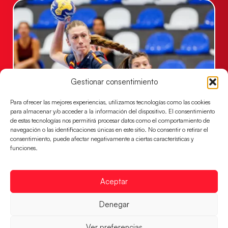
Gestionar consentimiento
Para ofrecer las mejores experiencias, utilizamos tecnologías como las cookies
para almacenar y/o acceder a la información del dispositivo. El consentimiento
Las Guerreras Juveniles buscan ante Suiza
de estas tecnologías nos permitirá procesar datos como el comportamiento de
un billete para las semifinales del Mundial
navegación o las identificaciones únicas en este sitio. No consentir o retirar el
consentimiento, puede afectar negativamente a ciertas características y
Las Guerreras Juveniles afronta este jueves, a las
funciones.
15:00 h, los cuartos de final del Campeonato del
Mundo Juvenil frente
LEER MÁS
Aceptar
Denegar
Ver preferencias