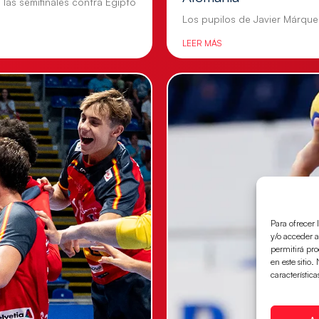
n las semifinales contra Egipto
Los pupilos de Javier Márquez
LEER MÁS
Para ofrecer 
y/o acceder a
permitirá pr
en este sitio
característica