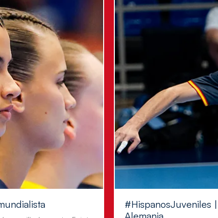
mundialista
#HispanosJuveniles | 
Alemania