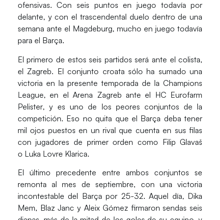
ofensivas. Con seis puntos en juego todavía por
delante, y con el trascendental duelo dentro de una
semana ante el
Magdeburg
, mucho en juego todavía
para el Barça.
El primero de estos seis partidos será ante el colista,
el
Zagreb
. El conjunto croata sólo ha sumado una
victoria en la presente temporada de la
Champions
League
, en el
Arena Zagreb
ante el
HC Eurofarm
Pelister
, y es uno de los peores conjuntos de la
competición. Eso no quita que el Barça deba tener
mil ojos puestos en un rival que cuenta en sus filas
con jugadores de primer orden como
Filip
Glavaš
o
Luka Lovre Klarica
.
El último precedente entre ambos conjuntos se
remonta al mes de septiembre, con una victoria
incontestable del Barça por 25-32. Aquel día,
Dika
Mem
,
Blaz Janc
y
Aleix Gómez
firmaron sendas seis
dianas, más de la mitad de los goles de su equipo, y