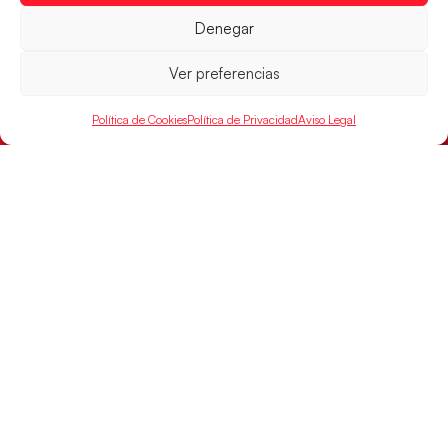
Las Guerreras Juveniles lucharán por el oro
Denegar
mundialista
Ver preferencias
El conjunto dirigido por Cristina Cabeza se lleva la
victoria en las semifinales contra Egipto y luchará por
el oro
Política de Cookies
Política de Privacidad
Aviso Legal
LEER MÁS
Los Hispanos Juveniles buscarán el bronce