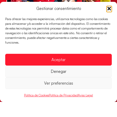
Gestionar consentimiento
Para ofrecer las mejores experiencias, utilizamos tecnologías como las cookies
para almacenar y/o acceder a la información del dispositivo. El consentimiento
Los Hispanos Juveniles jugarán las
de estas tecnologías nos permitirá procesar datos como el comportamiento de
semifinales del EHF EURO 2026
navegación o las identificaciones únicas en este sitio. No consentir o retirar el
consentimiento, puede afectar negativamente a ciertas características y
Los pupilos de Javier Márquez se han llevado el
funciones.
partido de semifinales 29-27 ante Francia y mañana
jugarán las semifinales
Aceptar
LEER MÁS
Denegar
Ver preferencias
Política de Cookies
Política de Privacidad
Aviso Legal