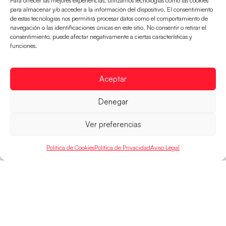
Para ofrecer las mejores experiencias, utilizamos tecnologías como las cookies
para almacenar y/o acceder a la información del dispositivo. El consentimiento
de estas tecnologías nos permitirá procesar datos como el comportamiento de
navegación o las identificaciones únicas en este sitio. No consentir o retirar el
consentimiento, puede afectar negativamente a ciertas características y
Las Guerreras Juveniles buscan ante Suiza
funciones.
un billete para las semifinales del Mundial
Las Guerreras Juveniles afronta este jueves, a las
Aceptar
15:00 h, los cuartos de final del Campeonato del
Mundo Juvenil frente
Denegar
LEER MÁS
Ver preferencias
Política de Cookies
Política de Privacidad
Aviso Legal