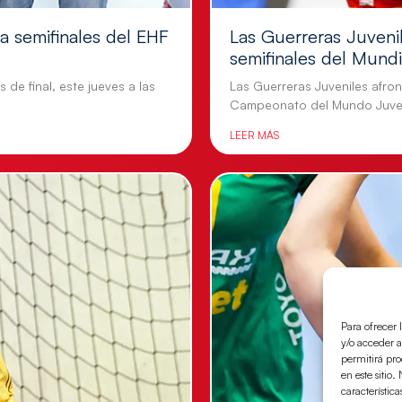
 a semifinales del EHF
Las Guerreras Juvenil
semifinales del Mundi
 de final, este jueves a las
Las Guerreras Juveniles afront
Campeonato del Mundo Juven
LEER MÁS
Para ofrecer 
y/o acceder a
permitirá pr
en este sitio
característica