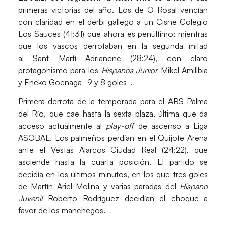
primeras victorias del año. Los de O Rosal vencían
con claridad en el derbi gallego a un
Cisne Colegio
Los Sauces (41:31)
que ahora es penúltimo; mientras
que los vascos derrotaban en la segunda mitad
al
Sant Martí Adrianenc (28:24)
, con claro
protagonismo para los
Hispanos Junior
Mikel Amilibia
y Eneko Goenaga
-9 y 8 goles-.
Primera derrota de la temporada para el
ARS Palma
del Río
, que cae hasta la sexta plaza, última que da
acceso actualmente al
play-off
de ascenso a Liga
ASOBAL. Los palmeños perdían en el Quijote Arena
ante el
Vestas Alarcos Ciudad Real (24:22)
, que
asciende hasta la cuarta posición. El partido se
decidía en los últimos minutos, en los que tres goles
de
Martín Ariel Molina
y varias paradas del
Hispano
Juvenil
Roberto Rodríguez
decidían el choque a
favor de los manchegos.