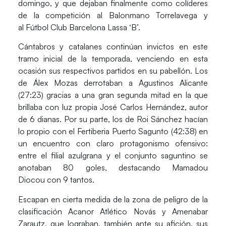
domingo, y que dejaban finalmente como colíderes
de la competición al
Balonmano Torrelavega
y
al
Fútbol Club Barcelona Lassa ‘B’.
Cántabros y catalanes continúan invictos en este
tramo inicial de la temporada, venciendo en esta
ocasión sus respectivos partidos en su pabellón. Los
de
Álex Mozas
derrotaban a
Agustinos Alicante
(27:23)
gracias a una gran segunda mitad en la que
brillaba con luz propia
José Carlos Hernández,
autor
de 6 dianas. Por su parte, los de
Roi Sánchez
hacían
lo propio con el
Fertiberia Puerto Sagunto (42:38)
en
un encuentro con claro protagonismo ofensivo:
entre el filial azulgrana y el conjunto saguntino se
anotaban 80 goles, destacando
Mamadou
Diocou
con 9 tantos.
Escapan en cierta medida de la zona de peligro de la
clasificación
Acanor Atlético Novás
y
Amenabar
Zarautz
, que lograban, también ante su afición, sus