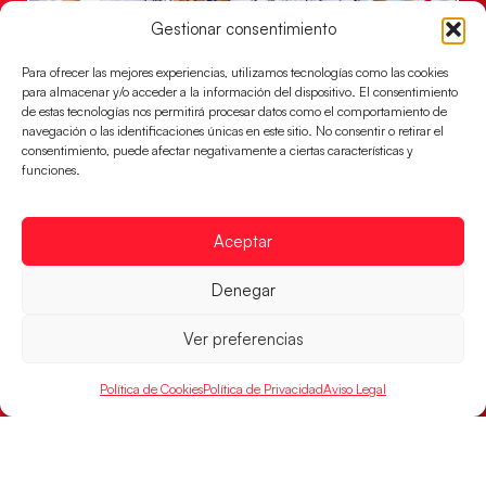
Gestionar consentimiento
Para ofrecer las mejores experiencias, utilizamos tecnologías como las cookies
para almacenar y/o acceder a la información del dispositivo. El consentimiento
de estas tecnologías nos permitirá procesar datos como el comportamiento de
Un clásico ante Francia para buscar el
navegación o las identificaciones únicas en este sitio. No consentir o retirar el
billete a semifinales del EHF EURO 2026
consentimiento, puede afectar negativamente a ciertas características y
funciones.
Los Hispanos Juveniles se enfrentarán a Francia en los
cuartos de final, este jueves a las 17:00h.
Aceptar
LEER MÁS
Denegar
Ver preferencias
Política de Cookies
Política de Privacidad
Aviso Legal