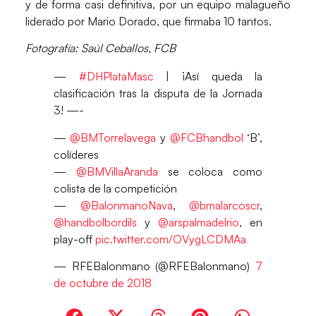
y de forma casi definitiva, por un equipo malagueño
liderado por
Mario Dorado
, que firmaba 10 tantos.
Fotografía: Saúl Ceballos, FCB
—
#DHPlataMasc
| ¡Así queda la
clasificación tras la disputa de la Jornada
3! —-
—
@BMTorrelavega
y
@FCBhandbol
‘B’,
colíderes
—
@BMVillaAranda
se coloca como
colista de la competición
—
@BalonmanoNava
,
@bmalarcoscr
,
@handbolbordils
y
@arspalmadelrio
, en
play-off
pic.twitter.com/OVygLCDMAa
— RFEBalonmano (@RFEBalonmano)
7
de octubre de 2018