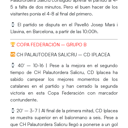
Palautordera Salicru
consiguió apretar el partido al 4-
5 a falta de dos minutos. Pero el buen hacer de los
visitantes ponía el 4-8 al final del primero.
El partido se disputa en el
Pavelló Josep Mará i
Llavina
, en
Barcelona
, a partir de las 10:00h.
COPA FEDERACIÓN – GRUPO B
CH PALAUTODERA SALICRU – CD IPLACEA
40′ – 10-16 | Pese a la mejora en el segundo
tiempo de
CH Palautordera Salicru
,
CD Iplacea
ha
sabido campear los mejores momentos de los
catalanes en el partido y han cerrado la segunda
victoria en esta
Copa Federación
con marcador
contundente.
20′ – 3-7 | Al final de la primera mitad,
CD Iplacea
se muestra superior en el balonmano a seis. Pese a
que
CH Palautordera Salicru
llegó a ponerse a un gol