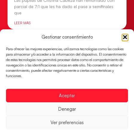
Las pupilas de Cristina Cabeza han remontado con
parcial de 7:1 que les ha dado el pase a semifinales
que
LEER MÁS
Gestionar consentimiento
Para ofrecer las mejores experiencias, utilizamos tecnologías como las cookies
para almacenar y/o acceder a la información del dispositivo. El consentimiento
de estas tecnologías nos permitirá procesar datos como el comportamiento de
navegación o las identificaciones únicas en este sitio. No consentir o retirar el
consentimiento, puede afectar negativamente a ciertas características y
funciones.
Aceptar
Un clásico ante Francia para buscar el
Denegar
billete a semifinales del EHF EURO 2026
Los Hispanos Juveniles se enfrentarán a Francia en los
Ver preferencias
cuartos de final, este jueves a las 17:00h.