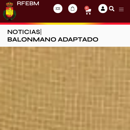
RFEBM
0
NOTICIAS
|
BALONMANO ADAPTADO