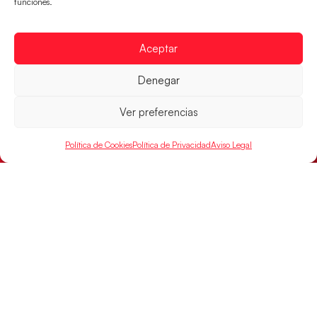
funciones.
#HispanosJuveniles | Sigue en directo el
partido por el bronce ante Dinamarca
Aceptar
Los Hispanos Juveniles buscan colgarse la presea en
Denegar
el partido por el bronce del Campeonato de Europa,
a partir de
Ver preferencias
LEER MÁS
Política de Cookies
Política de Privacidad
Aviso Legal