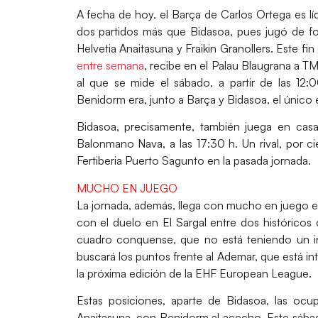
A fecha de hoy, el
Barça de Carlos Ortega es lí
dos partidos más que Bidasoa, pues jugó de fo
Helvetia Anaitasuna y Fraikin Granollers
. Este fi
entre semana
, recibe en el
Palau Blaugrana a TM
al que se mide
el sábado, a partir de las 12:
Benidorm era, junto a Barça y Bidasoa, el único
Bidasoa, precisamente, también juega en casa
Balonmano Nava, a las 17:30 h.
Un rival, por 
Fertiberia Puerto Sagunto en la pasada jornada.
MUCHO EN JUEGO
La jornada, además, llega con
mucho en juego e
con el duelo en El Sargal
entre dos históricos
cuadro conquense, que no está teniendo un i
buscará los puntos frente al
Ademar, que está in
la próxima edición de la EHF European League.
Estas posiciones, aparte de
Bidasoa, las ocupa
Anaitasuna
, con Benidorm al acecho. Este sáb