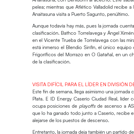
pelea; mientras que
Atlético Valladolid recibe 
Anaitasuna visita a Puerto Sagunto, penúltimo.
Aunque todavía hay más, pues la jornada cuen
clasificación.
Bathco Torrelavega y Ángel Ximén
en el
Vicente Trueba de Torrelavega
con las mira
está inmerso
el Blendio Sinfín, el único equip
Frigoríficos del Morrazo en O Gatañal,
en un ch
de la clasificación.
VISITA DIFÍCIL PARA EL LÍDER EN DIVISIÓN
Este fin de semana, llega asimismo una jornada
Plata.
E
ID Energy Caserío Ciudad Real, líder c
ocupa posiciones de
playoffs
de ascenso a AS
que lo ha ganado todo junto a Caserío,
recibe e
alejarse de los puestos de descenso.
Entretanto, la jornada deja también
un partido de