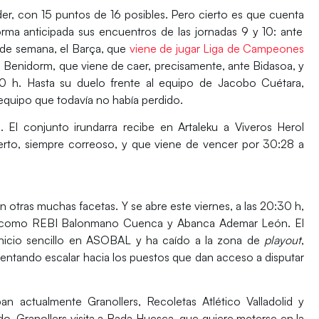
der, con 15 puntos de 16 posibles.
Pero cierto es que cuenta
rma anticipada sus encuentros de las jornadas 9 y 10: ante
n de semana, el Barça, que
viene de jugar Liga de Campeones
 Benidorm, que viene de caer, precisamente, ante Bidasoa
, y
00 h.
Hasta su duelo frente al equipo de Jacobo Cuétara,
 equipo que todavía no había perdido.
.
El conjunto irundarra recibe en
Artaleku a Viveros Herol
cierto, siempre correoso, y que viene de vencer por
30:28 a
n otras muchas facetas.
Y se abre este
viernes, a las 20:30 h,
 como
REBI Balonmano Cuenca y Abanca Ademar León
. El
nicio sencillo en ASOBAL y ha caído a la zona de
playout
,
tentando escalar hacia los puestos que dan acceso a disputar
n actualmente Granollers, Recoletas Atlético Valladolid y
ado,
Granollers visita a Bada Huesca,
que quiere meterse en la