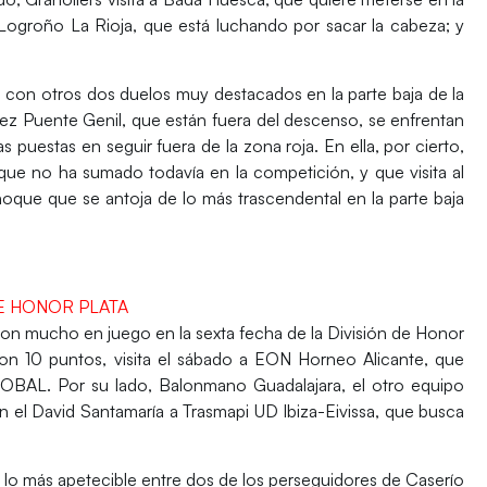
a Logroño La Rioja,
que está luchando por sacar la cabeza; y
ta con
otros dos duelos muy destacados en la parte baja
de la
ez Puente Genil,
que están fuera del descenso, se enfrentan
s puestas en seguir fuera de la zona roja. En ella, por cierto,
o que no ha sumado todavía en la competición,
y que visita al
oque que se antoja de lo más trascendental en la parte baja
 DE HONOR PLATA
 con mucho en juego en la
sexta fecha de la División de Honor
on 10 puntos, visita el sábado a EON Horneo Alicante,
que
OBAL. Por su lado,
Balonmano Guadalajara, el otro equipo
n el David Santamaría a
Trasmapi UD Ibiza-Eivissa, que busca
 lo más apetecible entre dos de los perseguidores
de Caserío