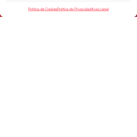
las semifinales
Las pupilas de Cristina Cabeza han remontado con
Política de Cookies
Política de Privacidad
Aviso Legal
parcial de 7:1 que les ha dado el pase a semifinales
que
LEER MÁS
SELECCIONES
ACCESO
LEGAL