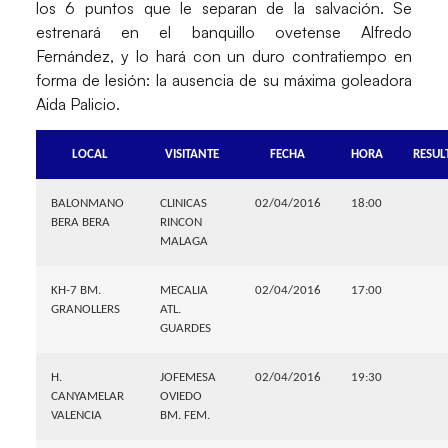
los 6 puntos que le separan de la salvación. Se
estrenará en el banquillo ovetense Alfredo
Fernández, y lo hará con un duro contratiempo en
forma de lesión: la ausencia de su máxima goleadora
Aida Palicio.
LOCAL
VISITANTE
FECHA
HORA
RESUL
BALONMANO
CLINICAS
02/04/2016
18:00
BERA BERA
RINCON
MALAGA
KH-7 BM.
MECALIA
02/04/2016
17:00
GRANOLLERS
ATL.
GUARDES
H.
JOFEMESA
02/04/2016
19:30
CANYAMELAR
OVIEDO
VALENCIA
BM. FEM.