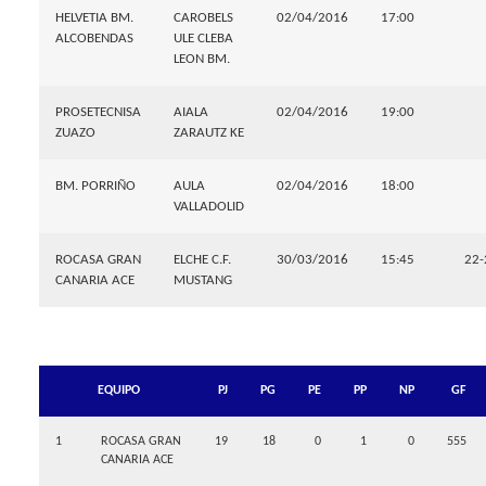
HELVETIA BM.
CAROBELS
02/04/2016
17:00
ALCOBENDAS
ULE CLEBA
LEON BM.
PROSETECNISA
AIALA
02/04/2016
19:00
ZUAZO
ZARAUTZ KE
BM. PORRIÑO
AULA
02/04/2016
18:00
VALLADOLID
ROCASA GRAN
ELCHE C.F.
30/03/2016
15:45
22-
CANARIA ACE
MUSTANG
EQUIPO
PJ
PG
PE
PP
NP
GF
1
ROCASA GRAN
19
18
0
1
0
555
CANARIA ACE