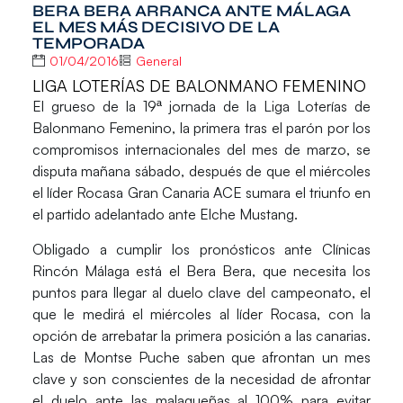
BERA BERA ARRANCA ANTE MÁLAGA
EL MES MÁS DECISIVO DE LA
TEMPORADA
01/04/2016
General
LIGA LOTERÍAS DE BALONMANO FEMENINO
El grueso de la 19ª jornada de la
Liga Loterías de
Balonmano Femenino
, la primera tras el parón por los
compromisos internacionales del mes de marzo, se
disputa mañana sábado, después de que el miércoles
el líder
Rocasa Gran Canaria ACE
sumara el triunfo en
el partido adelantado ante
Elche Mustang.
Obligado a cumplir los pronósticos ante
Clínicas
Rincón Málaga
está el
Bera Bera
, que necesita los
puntos para llegar al duelo clave del campeonato, el
que le medirá el miércoles al líder Rocasa, con la
opción de arrebatar la primera posición a las canarias.
Las de Montse Puche saben que afrontan un mes
clave y son conscientes de la necesidad de afrontar
el duelo ante las malagueñas al 100% para evitar