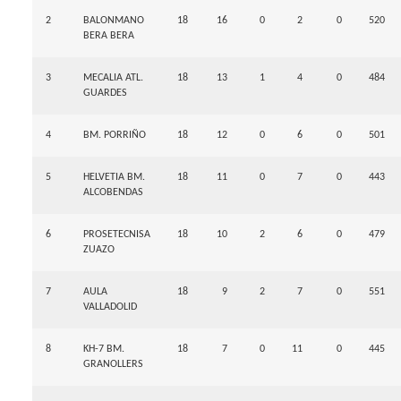
2
BALONMANO
18
16
0
2
0
520
BERA BERA
3
MECALIA ATL.
18
13
1
4
0
484
GUARDES
4
BM. PORRIÑO
18
12
0
6
0
501
5
HELVETIA BM.
18
11
0
7
0
443
ALCOBENDAS
6
PROSETECNISA
18
10
2
6
0
479
ZUAZO
7
AULA
18
9
2
7
0
551
VALLADOLID
8
KH-7 BM.
18
7
0
11
0
445
GRANOLLERS