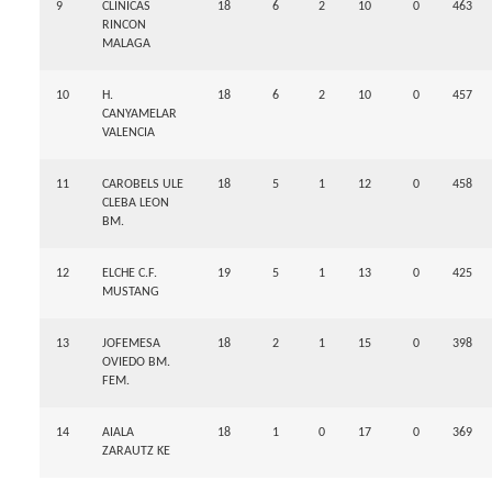
9
CLINICAS
18
6
2
10
0
463
RINCON
MALAGA
10
H.
18
6
2
10
0
457
CANYAMELAR
VALENCIA
11
CAROBELS ULE
18
5
1
12
0
458
CLEBA LEON
BM.
12
ELCHE C.F.
19
5
1
13
0
425
MUSTANG
13
JOFEMESA
18
2
1
15
0
398
OVIEDO BM.
FEM.
14
AIALA
18
1
0
17
0
369
ZARAUTZ KE