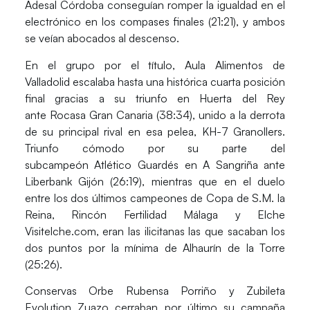
Adesal Córdoba
conseguían romper la igualdad en el
electrónico en los compases finales
(21:21)
, y ambos
se veían abocados al descenso.
En el grupo por el título,
Aula Alimentos de
Valladolid
escalaba hasta una histórica cuarta posición
final gracias a su triunfo en Huerta del Rey
ante
Rocasa Gran Canaria (38:34)
, unido a la derrota
de su principal rival en esa pelea, KH-7 Granollers.
Triunfo cómodo por su parte del
subcampeón
Atlético Guardés
en A Sangriña ante
Liberbank Gijón (26:19),
mientras que en el duelo
entre los dos últimos campeones de Copa de S.M. la
Reina,
Rincón Fertilidad Málaga y Elche
Visitelche.com
, eran las ilicitanas las que sacaban los
dos puntos por la mínima de Alhaurín de la Torre
(25:26).
Conservas Orbe Rubensa Porriño y Zubileta
Evolution Zuazo
cerraban por último su campaña