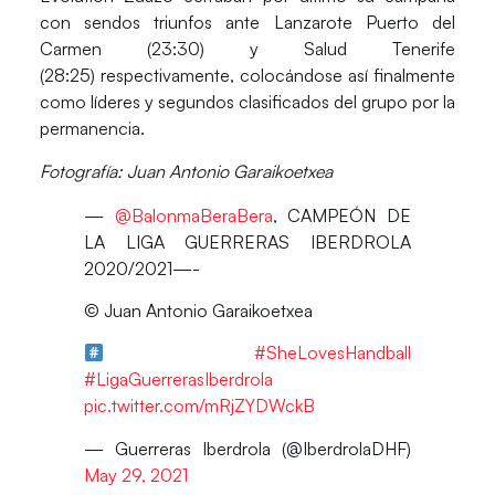
con sendos triunfos ante
Lanzarote Puerto del
Carmen (23:30) y Salud Tenerife
(28:25)
respectivamente, colocándose así finalmente
como líderes y segundos clasificados del grupo por la
permanencia.
Fotografía: Juan Antonio Garaikoetxea
—
@BalonmaBeraBera
, CAMPEÓN DE
LA LIGA GUERRERAS IBERDROLA
2020/2021—-
©️ Juan Antonio Garaikoetxea
#SheLovesHandball
#LigaGuerrerasIberdrola
pic.twitter.com/mRjZYDWckB
— Guerreras Iberdrola (@IberdrolaDHF)
May 29, 2021