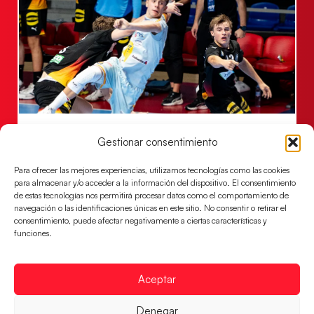
Una revancha contra Dinamarca para
Gestionar consentimiento
conquistar el bronce del EHF EURO 2026
Los Hispanos Juveniles buscan colgarse la presea en
Para ofrecer las mejores experiencias, utilizamos tecnologías como las cookies
el partido por el bronce del Campeonato de Europa,
para almacenar y/o acceder a la información del dispositivo. El consentimiento
de estas tecnologías nos permitirá procesar datos como el comportamiento de
mañana a las
navegación o las identificaciones únicas en este sitio. No consentir o retirar el
consentimiento, puede afectar negativamente a ciertas características y
LEER MÁS
funciones.
Aceptar
Denegar