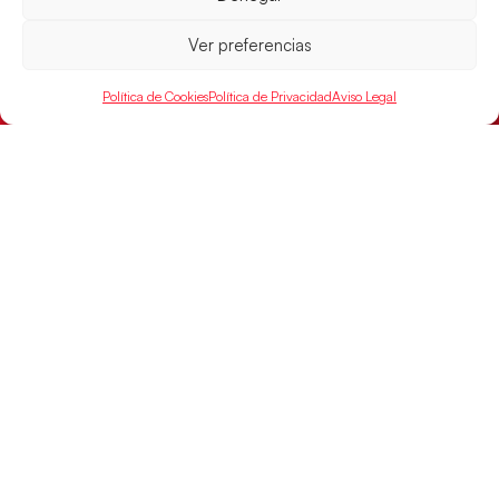
Ver preferencias
Política de Cookies
Política de Privacidad
Aviso Legal
Montenegro, última frontera para las
Guerreras Juveniles en la conquista del oro
mundial
El conjunto dirigido por Cristina Cabeza buscará
mañana, a las 17:30h., el oro en el Campeonato del
Mundo ante la
LEER MÁS