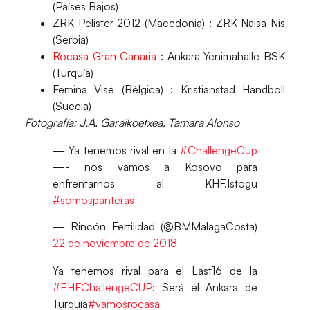
(Países Bajos)
ZRK Pelister 2012 (Macedonia) : ZRK Naisa Nis
(Serbia)
Rocasa Gran Canaria
: Ankara Yenimahalle BSK
(Turquía)
Femina Visé (Bélgica) : Kristianstad Handboll
(Suecia)
Fotografía: J.A. Garaikoetxea, Tamara Alonso
— Ya tenemos rival en la
#ChallengeCup
—- nos vamos a Kosovo para
enfrentarnos al KHF.Istogu
#somospanteras
— Rincón Fertilidad (@BMMalagaCosta)
22 de noviembre de 2018
Ya tenemos rival para el Last16 de la
#EHFChallengeCUP
: Será el Ankara de
Turquía
#vamosrocasa