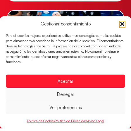
Gestionar consentimiento
Para ofrecer las mejores experiencias, utilizamos tecnologías como las cookies
para almacenar y/o acceder a la información del dispositivo. El consentimiento
de estas tecnologías nos permitirá procesar datos como el comportamiento de
navegación o las identificaciones únicas en este sitio. No consentir o retirar el
consentimiento, puede afectar negativamente a ciertas características y
funciones.
Una revancha contra Dinamarca para
Aceptar
conquistar el bronce del EHF EURO 2026
Los Hispanos Juveniles buscan colgarse la presea en
Denegar
el partido por el bronce del Campeonato de Europa,
mañana a las
Ver preferencias
LEER MÁS
Política de Cookies
Política de Privacidad
Aviso Legal