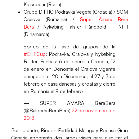
Krasnodar (Rusia)
Grupo D |
HC Podravka Vegeta (Croacia) / SCM
Craiova (Rumanía) /
Super Amara Bera
Bera
/ Nykøbing Falster Håndbold – NFH
(Dinamarca)
Sorteo de la fase de grupos de la
#EHFCup
: Podravka, Craiova y Nykøbing
Falster. Fechas: 6 de enero a Croacia, 12
de enero en Donostia el Craiova vigente
campeón, el 20 a Dinamarca; el 27 y 3 de
febrero en casa danesas y croatas y cierre
en Rumanía el 9 de febrero
— SUPER AMARA BeraBera
(@BalonmaBeraBera)
22 de noviembre de
2018
Por su parte,
Rincón Fertilidad Málaga
y
Rocasa Gran
Canaria
afrontarán dos largos viajes para disputar el