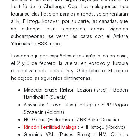
Last 16 de la
Challenge Cup
. Las malagueñas, tras
lograr su clasificación para esta ronda, se enfrentarán
al
KHF Istogu
kosovar; por su parte, las canarias, que
se estrenan esta temporada como vigentes
subcampeonas, se verán las caras con el
Ankara
Yenimahalle BSK
turco.
Los dos equipos españoles disputarán la
ida
en casa,
el
2 y 3 de febrero
; la
vuelta
, en Kosovo y Turquía
respectivamente, será el
9 y 10 de febrero
. El sorteo
ha dejado las siguientes
eliminatorias
:
Maccabi Srugo Rishon Lezion (Israel) : Boden
Handboll IF (Suecia)
Alavarium / Love Tiles (Portugal) : SPR Pogon
Szczecin (Polonia)
HC Gomel (Bielorrusia) : ZRK Koka (Croacia)
Rincón Fertilidad Málaga
: KHF Istogu (Kosovo)
Geonius V&L (Países Bajos) : H.V. Quintus