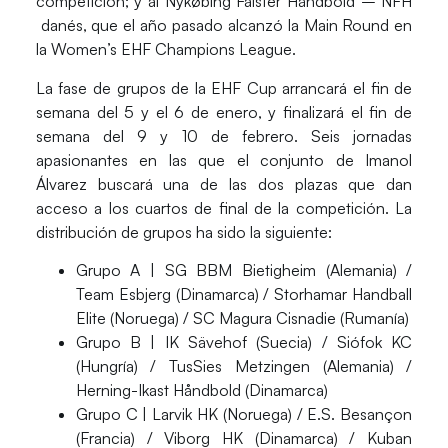
competición; y al
Nykøbing Falster Håndbold – NFH​
danés, que el año pasado alcanzó la Main Round en
la Women’s EHF Champions League.
La fase de grupos de la EHF Cup
arrancará
el fin de
semana del
5 y el 6 de enero,
y
finalizará
el fin de
semana del
9 y 10 de febrero
. Seis jornadas
apasionantes en las que el conjunto de Imanol
Álvarez buscará una de las dos plazas que dan
acceso a los cuartos de final de la competición. La
distribución
de grupos ha sido la siguiente:
Grupo A |
SG BBM Bietigheim (Alemania) /
Team Esbjerg (Dinamarca) / Storhamar Handball
Elite (Noruega) / SC Magura Cisnadie (Rumanía)
Grupo B |
IK Sävehof (Suecia) / Siófok KC
(Hungría) / TusSies Metzingen (Alemania) /
Herning-Ikast Håndbold (Dinamarca)
Grupo C |
Larvik HK (Noruega) / E.S. Besançon
(Francia) / Viborg HK (Dinamarca) / Kuban