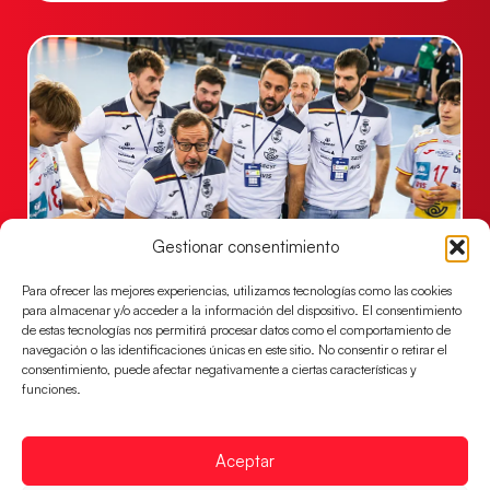
Gestionar consentimiento
Un clásico ante Francia para buscar el
Para ofrecer las mejores experiencias, utilizamos tecnologías como las cookies
billete a semifinales del EHF EURO 2026
para almacenar y/o acceder a la información del dispositivo. El consentimiento
de estas tecnologías nos permitirá procesar datos como el comportamiento de
Los Hispanos Juveniles se enfrentarán a Francia en los
navegación o las identificaciones únicas en este sitio. No consentir o retirar el
cuartos de final, este jueves a las 17:00h.
consentimiento, puede afectar negativamente a ciertas características y
funciones.
LEER MÁS
Aceptar