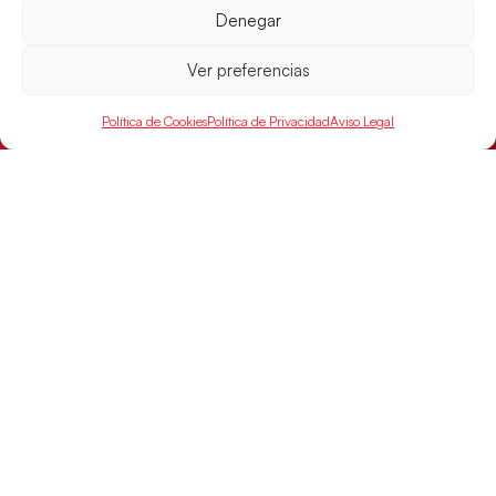
Denegar
Ver preferencias
Política de Cookies
Política de Privacidad
Aviso Legal
Las Guerreras Juveniles buscan ante Suiza
un billete para las semifinales del Mundial
Las Guerreras Juveniles afronta este jueves, a las
15:00 h, los cuartos de final del Campeonato del
Mundo Juvenil frente
LEER MÁS