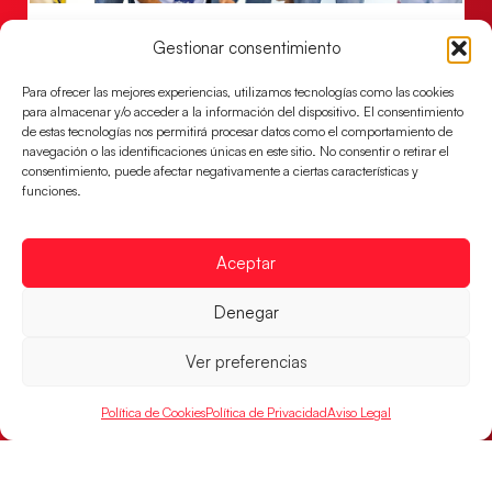
Un clásico ante Francia para buscar el
Gestionar consentimiento
billete a semifinales del EHF EURO 2026
Los Hispanos Juveniles se enfrentarán a Francia en los
Para ofrecer las mejores experiencias, utilizamos tecnologías como las cookies
cuartos de final, este jueves a las 17:00h.
para almacenar y/o acceder a la información del dispositivo. El consentimiento
de estas tecnologías nos permitirá procesar datos como el comportamiento de
LEER MÁS
navegación o las identificaciones únicas en este sitio. No consentir o retirar el
consentimiento, puede afectar negativamente a ciertas características y
funciones.
Aceptar
Denegar
Ver preferencias
Política de Cookies
Política de Privacidad
Aviso Legal
Las Guerreras Juveniles buscan ante Suiza
un billete para las semifinales del Mundial