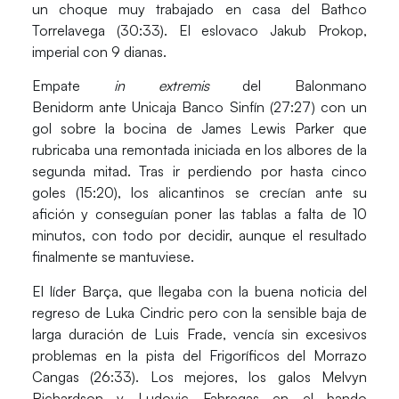
un choque muy trabajado en casa del
Bathco
Torrelavega (30:33).
El eslovaco Jakub Prokop,
imperial con 9 dianas.
Empate
in extremis
del
Balonmano
Benidorm
ante
Unicaja Banco Sinfín (27:27)
con un
gol sobre la bocina de James Lewis Parker que
rubricaba una remontada iniciada en los albores de la
segunda mitad. Tras ir perdiendo por hasta cinco
goles (15:20), los alicantinos se crecían ante su
afición y conseguían poner las tablas a falta de 10
minutos, con todo por decidir, aunque el resultado
finalmente se mantuviese.
El líder
Barça,
que llegaba con la buena noticia del
regreso de Luka Cindric pero con la sensible baja de
larga duración de Luis Frade, vencía sin excesivos
problemas en la pista del
Frigoríficos del Morrazo
Cangas (26:33).
Los mejores, los galos Melvyn
Richardson y Ludovic Fabregas en el bando