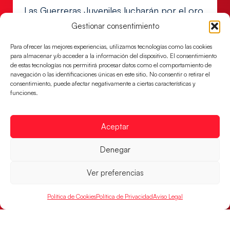
Las Guerreras Juveniles lucharán por el oro
mundialista
Gestionar consentimiento
El conjunto dirigido por Cristina Cabeza se lleva la
victoria en las semifinales contra Egipto y luchará por
Para ofrecer las mejores experiencias, utilizamos tecnologías como las cookies
para almacenar y/o acceder a la información del dispositivo. El consentimiento
el oro
de estas tecnologías nos permitirá procesar datos como el comportamiento de
LEER MÁS
navegación o las identificaciones únicas en este sitio. No consentir o retirar el
consentimiento, puede afectar negativamente a ciertas características y
funciones.
Aceptar
Denegar
Ver preferencias
Política de Cookies
Política de Privacidad
Aviso Legal
Los Hispanos Juveniles buscarán el bronce
continental