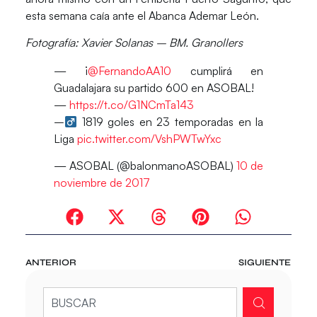
esta semana caía ante el Abanca Ademar León.
Fotografía: Xavier Solanas – BM. Granollers
— ¡
@FernandoAA10
cumplirá en
Guadalajara su partido 600 en ASOBAL!
—
https://t.co/G1NCmTa143
–‍
1819 goles en 23 temporadas en la
Liga
pic.twitter.com/VshPWTwYxc
— ASOBAL (@balonmanoASOBAL)
10 de
noviembre de 2017
ANTERIOR
SIGUIENTE