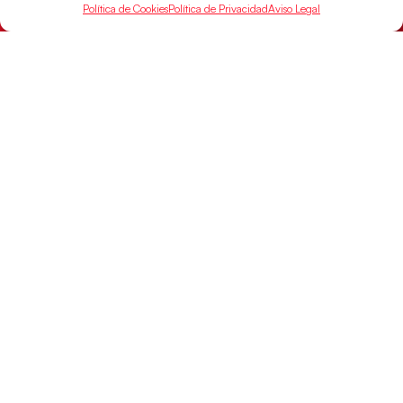
Política de Cookies
Política de Privacidad
Aviso Legal
Las Guerreras Juveniles sellan su billete para
las semifinales
Las pupilas de Cristina Cabeza han remontado con
parcial de 7:1 que les ha dado el pase a semifinales
que
LEER MÁS