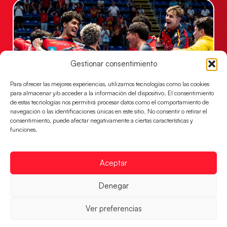
Gestionar consentimiento
Para ofrecer las mejores experiencias, utilizamos tecnologías como las cookies
para almacenar y/o acceder a la información del dispositivo. El consentimiento
de estas tecnologías nos permitirá procesar datos como el comportamiento de
navegación o las identificaciones únicas en este sitio. No consentir o retirar el
Los Hispanos Juveniles jugarán las
consentimiento, puede afectar negativamente a ciertas características y
semifinales del EHF EURO 2026
funciones.
Los pupilos de Javier Márquez se han llevado el
partido de semifinales 29-27 ante Francia y mañana
jugarán las semifinales
Aceptar
LEER MÁS
Denegar
Ver preferencias