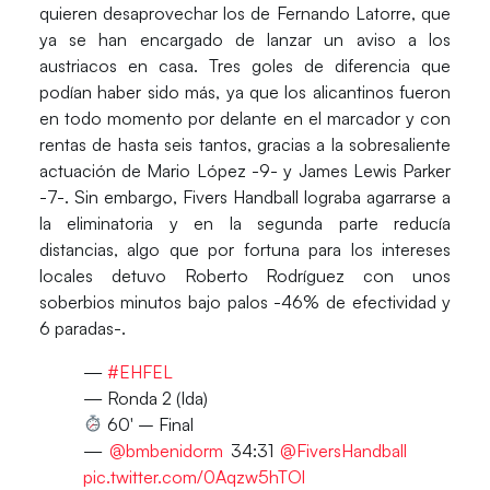
quieren desaprovechar los de Fernando Latorre, que
ya se han encargado de lanzar un aviso a los
austriacos en casa. Tres goles de diferencia que
podían haber sido más, ya que los alicantinos fueron
en todo momento por delante en el marcador y con
rentas de hasta seis tantos, gracias a la sobresaliente
actuación de
Mario López
-9- y
James Lewis Parker
-7-. Sin embargo, Fivers Handball lograba agarrarse a
la eliminatoria y en la segunda parte reducía
distancias, algo que por fortuna para los intereses
locales detuvo
Roberto Rodríguez
con unos
soberbios minutos bajo palos -46% de efectividad y
6 paradas-.
—
#EHFEL
— Ronda 2 (Ida)
60′ – Final
—
@bmbenidorm
34:31
@FiversHandball
pic.twitter.com/0Aqzw5hTOl