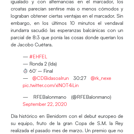
igualado y con alternancias en el marcador, los
croatas parecían sentirse más o menos cómodos y
lograban obtener ciertas ventajas en el marcador. Sin
embargo, en los últimos 10 minutos el vendaval
irundarra sacudió las esperanzas balcánicas con un
parcial de 8:3 que ponía las cosas donde querían los
de Jacobo Cuétara.
—
#EHFEL
— Ronda 2 (Ida)
60′ – Final
—
@CDBidasoaIrun
30:27
@rk_nexe
pic.twitter.com/xlNOT4iLin
— RFEBalonmano (@RFEBalonmano)
September 22, 2020
Día histórico en Benidorm con el debut europeo de
su equipo, fruto de la gran Copa de S.M. la Rey
realizada el pasado mes de marzo. Un premio que no