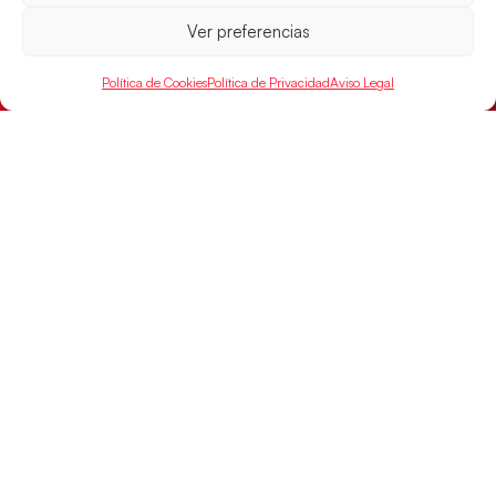
Ver preferencias
Política de Cookies
Política de Privacidad
Aviso Legal
Las Guerreras Juveniles sellan su billete para
las semifinales
Las pupilas de Cristina Cabeza han remontado con
parcial de 7:1 que les ha dado el pase a semifinales
que
LEER MÁS