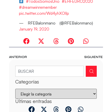
#TodosSomosUno
#EHFEURO2020
#dreamwinremember
pic.twitter.com/Wd4yhXOlIp
— RFEBalonmano (@RFEBalonmano)
January 19, 2020
ANTERIOR
SIGUIENTE
Categorías
Últimas entradas