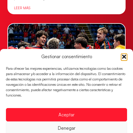
LEER MÁS
Gestionar consentimiento
Para ofrecer las mejores experiencias, utilizamos tecnologías como las cookies
para almacenar y/o acceder a la información del dispositivo. El consentimiento
de estas tecnologías nos permitirá procesar datos como el comportamiento de
navegación o las identificaciones únicas en este sitio. No consentir o retirar el
consentimiento, puede afectar negativamente a ciertas características y
Los Hispanos Juveniles jugarán las
funciones.
semifinales del EHF EURO 2026
Los pupilos de Javier Márquez se han llevado el
partido de semifinales 29-27 ante Francia y mañana
Aceptar
jugarán las semifinales
Denegar
LEER MÁS