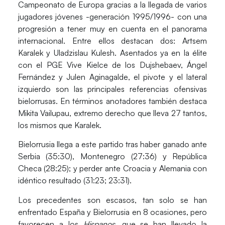
Campeonato de Europa gracias a la llegada de varios
jugadores jóvenes -generación 1995/1996- con una
progresión a tener muy en cuenta en el panorama
internacional. Entre ellos destacan dos:
Artsem
Karalek
y
Uladzislau Kulesh
. Asentados ya en la élite
con el PGE Vive Kielce de los Dujshebaev, Ángel
Fernández y Julen Aginagalde, el pivote y el lateral
izquierdo son las principales referencias ofensivas
bielorrusas. En términos anotadores también destaca
Mikita Vailupau
, extremo derecho que lleva 27 tantos,
los mismos que Karalek.
Bielorrusia llega a este partido tras haber ganado ante
Serbia (35:30), Montenegro (27:36) y República
Checa (28:25); y perder ante Croacia y Alemania con
idéntico resultado (31:23; 23:31).
Los
precedentes
son escasos, tan solo se han
enfrentado España y Bielorrusia en 8 ocasiones, pero
favorecen a
los
Hispanos
,
que
se han llevado la