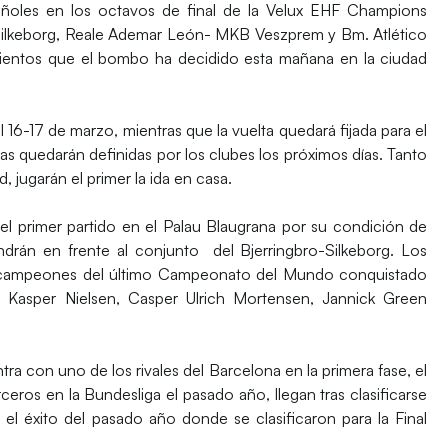
añoles en los octavos de final de la Velux EHF Champions
-Silkeborg, Reale Ademar León- MKB Veszprem y Bm. Atlético
mientos que el bombo ha decidido esta mañana en la ciudad
el
16-17 de marzo
, mientras que la vuelta quedará fijada para el
has quedarán definidas por los clubes los próximos días. Tanto
jugarán el primer la ida en casa.
el primer partido en el Palau Blaugrana por su condición de
ndrán en frente al conjunto del
Bjerringbro-Silkeborg
. Los
ubcampeones del último Campeonato del Mundo conquistado
 Kasper Nielsen, Casper Ulrich Mortensen, Jannick Green
ra con uno de los rivales del Barcelona en la primera fase, el
eros en la Bundesliga el pasado año, llegan tras clasificarse
l éxito del pasado año donde se clasificaron para la Final