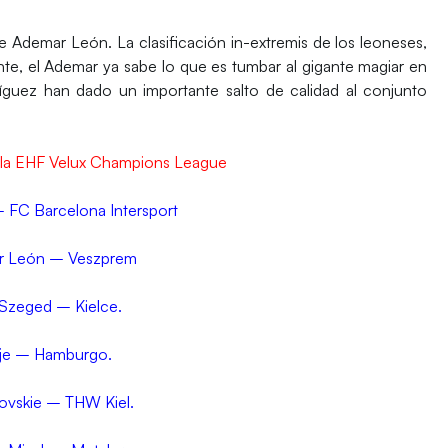
le Ademar León
. La clasificación in-extremis de los leoneses,
nte, el Ademar ya sabe lo que es tumbar al gigante magiar en
íguez han dado un importante salto de calidad al conjunto
 la EHF
Velux
Champions League
– FC Barcelona Intersport
r León – Veszprem
 Szeged – Kielce.
je – Hamburgo.
vskie – THW Kiel.