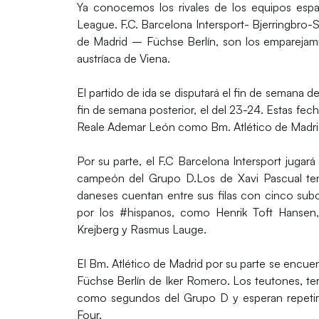
Ya conocemos los rivales de los equipos esp
League.
F.C. Barcelona Intersport- Bjerringbro
de Madrid – Füchse Berlín
, son los empareja
austríaca de Viena.
El partido de ida se disputará el fin de semana d
fin de semana posterior, el del
23-24
. Estas fec
Reale Ademar León como Bm. Atlético de Madrid, 
Por su parte, el
F.C Barcelona Intersport
jugará 
campeón del Grupo D.Los de Xavi Pascual te
daneses cuentan entre sus filas con cinco s
por los
#hispanos
, como Henrik Toft Hansen,
Krejberg y Rasmus Lauge.
El Bm.
Atlético de Madrid
por su parte se encuent
Füchse Berlín
de Iker Romero. Los teutones, terc
como segundos del Grupo D y esperan repetir e
Four.