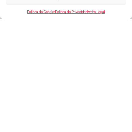
LEER MÁS
Política de Cookies
Política de Privacidad
Aviso Legal
SELECCIONES
ACCESO
LEGAL
DIRECTO
Hispanos
Política de
Guerreras
Competiciones
Privacidad
Hispanos Arena
Árbitros
Aviso Legal